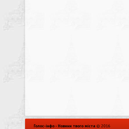
Голос-інфо - Новини твого міста
© 2016