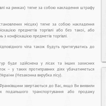
івлі на ринках) тягне за собою накладення штрафу
становлених місцях) тягне за собою накладення
скацією предметів торгівлі або без такої, або
 з конфіскацією предметів торгівлі.
відповідного чіпа також будуть притягуватись до
тур буде здійснена у лісах та інших захисних
ток – у таких протиправних діях убачатиметься
України (Незаконна вирубка лісу).
Франківщини звертаються до Вас, якщо Ви виявили
їх подальшого транспортування або продажу