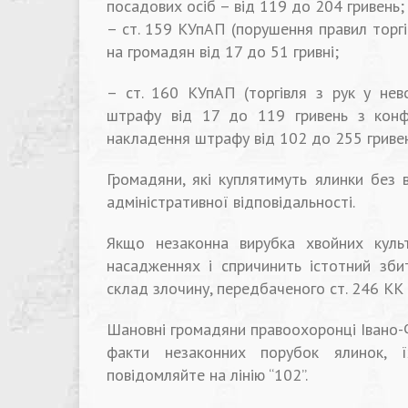
посадових осіб – від 119 до 204 гривень;
– ст. 159 КУпАП (порушення правил торг
на громадян від 17 до 51 гривні;
– ст. 160 КУпАП (торгівля з рук у нев
штрафу від 17 до 119 гривень з конфі
накладення штрафу від 102 до 255 гривень
Громадяни, які куплятимуть ялинки без 
адміністративної відповідальності.
Якщо незаконна вирубка хвойних куль
насадженнях і спричинить істотний зби
склад злочину, передбаченого ст. 246 КК 
Шановні громадяни правоохоронці Івано-
факти незаконних порубок ялинок, 
повідомляйте на лінію “102”.