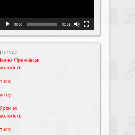
00:00
01:51
Погода
Івано-Франківськ
вологість:
тиск:
вітер:
Яремче
вологість:
тиск: