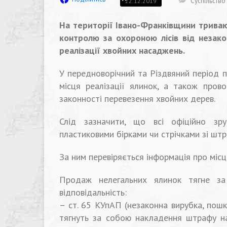
Суспільство
22.12.2019
На території Івано-Франківщини триваю
контролю за охороною лісів від незак
реалізації хвойних насаджень.
У передноворічний та Різдвяний період п
місця реалізації ялинок, а також пров
законності перевезення хвойних дерев.
Слід зазначити, що всі офіційно зр
пластиковими бірками чи стрічками зі шт
За ним перевіряється інформація про міс
Продаж нелегальних ялинок тягне за 
відповідальність:
– ст. 65 КУпАП (незаконна вирубка, пош
тягнуть за собою накладення штрафу на