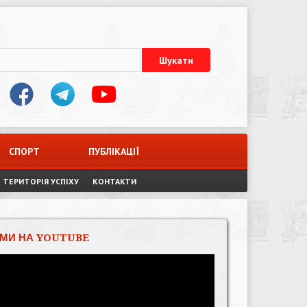
СПОРТ
ПУБЛІКАЦІЇ
ТЕРИТОРІЯ УСПІХУ
КОНТАКТИ
МИ НА YOUTUBE
Відеопрогравач