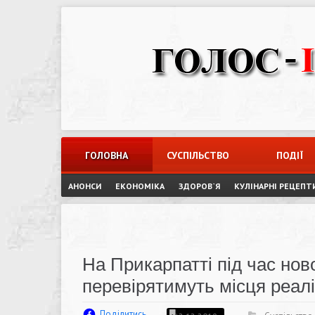
Skip
to
content
ГОЛОВНА
СУСПІЛЬСТВО
ПОДІЇ
АНОНСИ
ЕКОНОМІКА
ЗДОРОВ`Я
КУЛІНАРНІ РЕЦЕПТ
На Прикарпатті під час нов
перевірятимуть місця реалі
Поділитись