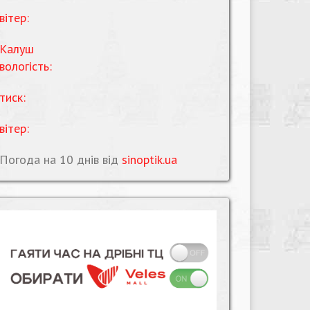
вітер:
Калуш
вологість:
тиск:
вітер:
Погода на 10 днів від
sinoptik.ua