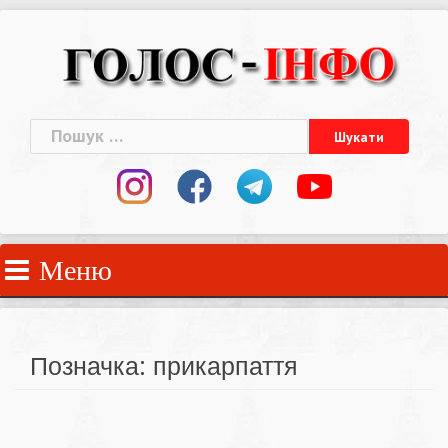
Skip
to
content
Пошук:
Меню
Позначка:
прикарпаття