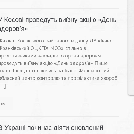
У Косові проведуть виїзну акцію «День
здоров’я»
Фахівці Косівського районного відділу ДУ «Івано-
Франківський ОЦКПХ МОЗ» спільно з
представниками закладів охорони здоров’я
проведуть виїзну акцію «День здоров’я» Пише
Голос-Інфо, посилаючись на Івано-Франківський
обласний центр контролю та профілактики хвороб
[…]
тво
В Україні починає діяти оновлений