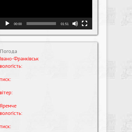
00:00
01:51
Погода
Івано-Франківськ
вологість:
тиск:
вітер:
Яремче
вологість:
тиск: