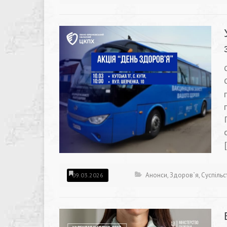
Анонси
,
Здоров`я
,
Суспільс
09.03.2026