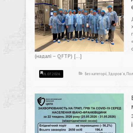
(надалі – QFTP) […]
Без категорії
,
Здоров`я
,
Пол
01.07.2026