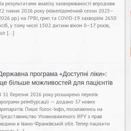
За результатами аналізу захворюваності впродовж
22 тижня 2026 року (міжепідемічний сезон 2025–
2026 рр.) на ГРВІ, грип та COVID-19 захворіли 2650
осіб, у тому числі 1502 дитини віком 0–17 років,
що […]
Державна програма «Доступні ліки»:
ще більше можливостей для пацієнтів
З 31 березня 2026 року розширено перелік
програми реімбурсації — додано 37 нових
препаратів. Пише Голос-Інфо, посилаючись на
Представництво Уповноваженого ВРУ з прав
людини в Івано-Франківській обл. Тепер пацієнти
можуть […]