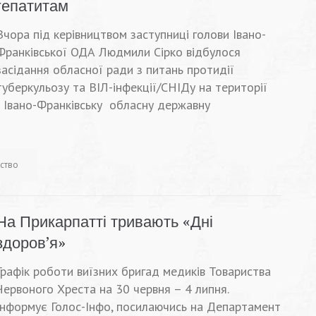
гепатитам
Вчора під керівництвом заступниці голови Івано-
Франківської ОДА Людмили Сірко відбулося
засідання обласної ради з питань протидії
туберкульозу та ВІЛ-інфекції/СНІДу на території
а Івано-Франківську обласну державну
ьство
На Прикарпатті тривають «Дні
здоров’я»
Графік роботи виїзних бригад медиків Товариства
Червоного Хреста на 30 червня – 4 липня.
Інформує Голос-Інфо, посилаючись на Департамент