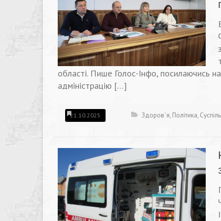
області. Пише Голос-Інфо, посилаючись н
адміністрацію […]
Здоров`я
,
Політика
,
Суспіл
21.10.2025