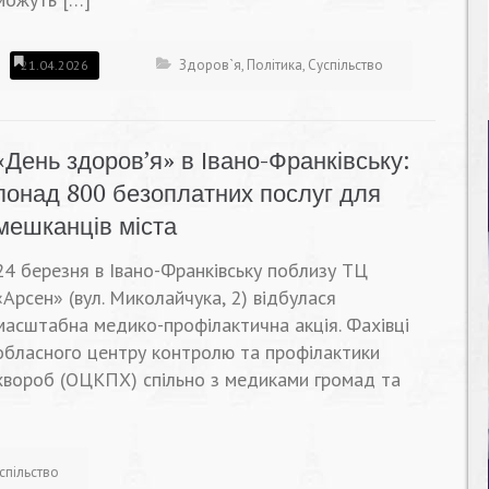
Здоров`я
,
Політика
,
Суспільство
21.04.2026
«День здоров’я» в Івано-Франківську:
понад 800 безоплатних послуг для
мешканців міста
24 березня в Івано-Франківську поблизу ТЦ
«Арсен» (вул. Миколайчука, 2) відбулася
масштабна медико-профілактична акція. Фахівці
обласного центру контролю та профілактики
хвороб (ОЦКПХ) спільно з медиками громад та
спільство