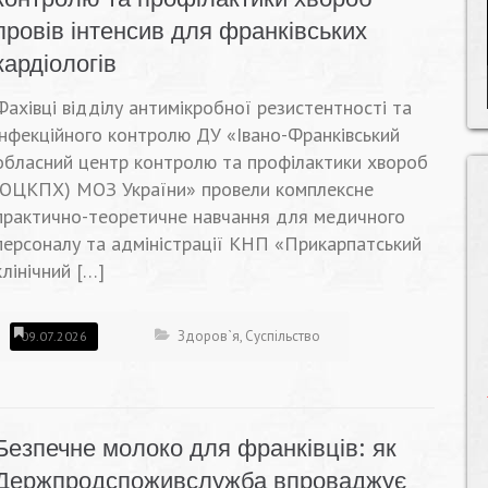
провів інтенсив для франківських
кардіологів
Фахівці відділу антимікробної резистентності та
інфекційного контролю ДУ «Івано-Франківський
обласний центр контролю та профілактики хвороб
(ОЦКПХ) МОЗ України» провели комплексне
практично-теоретичне навчання для медичного
персоналу та адміністрації КНП «Прикарпатський
клінічний […]
Здоров`я
,
Суспільство
09.07.2026
Безпечне молоко для франківців: як
Держпродспоживслужба впроваджує