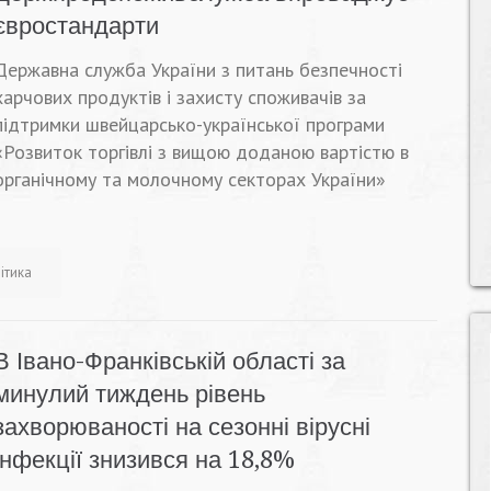
євростандарти
Державна служба України з питань безпечності
харчових продуктів і захисту споживачів за
підтримки швейцарсько-української програми
«Розвиток торгівлі з вищою доданою вартістю в
органічному та молочному секторах України»
ітика
В Івано-Франківській області за
минулий тиждень рівень
захворюваності на сезонні вірусні
інфекції знизився на 18,8%