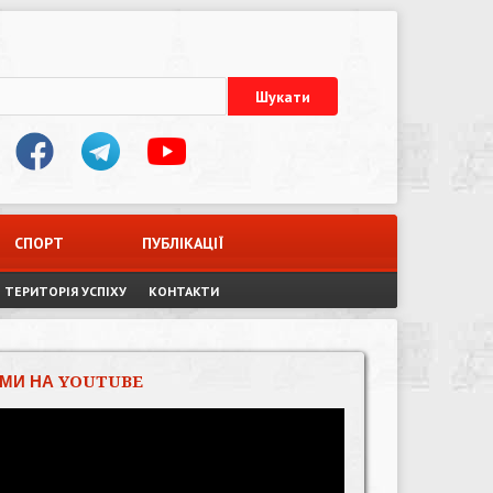
СПОРТ
ПУБЛІКАЦІЇ
ТЕРИТОРІЯ УСПІХУ
КОНТАКТИ
МИ НА YOUTUBE
Відеопрогравач