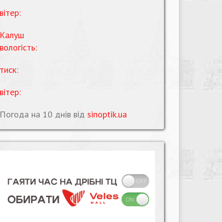
вітер:
Калуш
вологість:
тиск:
вітер:
Погода на 10 днів від
sinoptik.ua