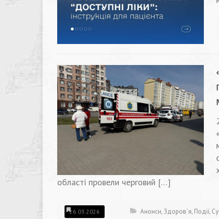
області провели черговий […]
Анонси
,
Здоров`я
,
Події
,
Су
26.03.2026