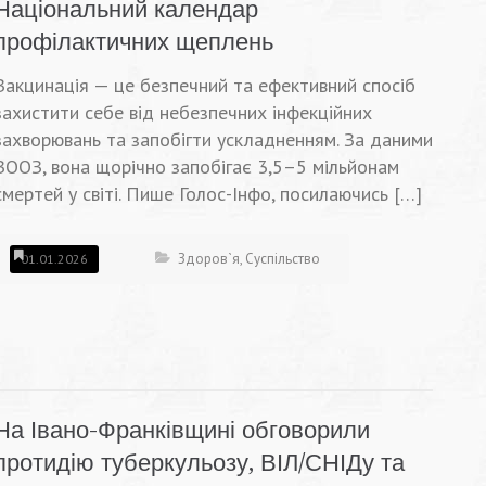
Національний календар
профілактичних щеплень
Вакцинація — це безпечний та ефективний спосіб
захистити себе від небезпечних інфекційних
захворювань та запобігти ускладненням. За даними
ВООЗ, вона щорічно запобігає 3,5–5 мільйонам
смертей у світі. Пише Голос-Інфо, посилаючись […]
Здоров`я
,
Суспільство
01.01.2026
На Івано-Франківщині обговорили
протидію туберкульозу, ВІЛ/СНІДу та