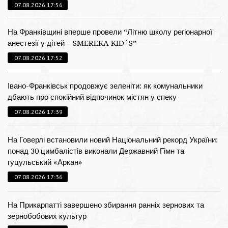
07.08.2026 17:56
На Франківщині вперше провели “Літню школу регіонарної
анестезії у дітей – SMEREKA KID`S”
07.08.2026 17:52
Івано-Франківськ продовжує зеленіти: як комунальники
дбають про спокійний відпочинок містян у спеку
07.08.2026 17:39
На Говерлі встановили новий Національний рекорд України:
понад 30 цимбалістів виконали Державний Гімн та
гуцульський «Аркан»
07.08.2026 17:36
На Прикарпатті завершено збирання ранніх зернових та
зернобобових культур