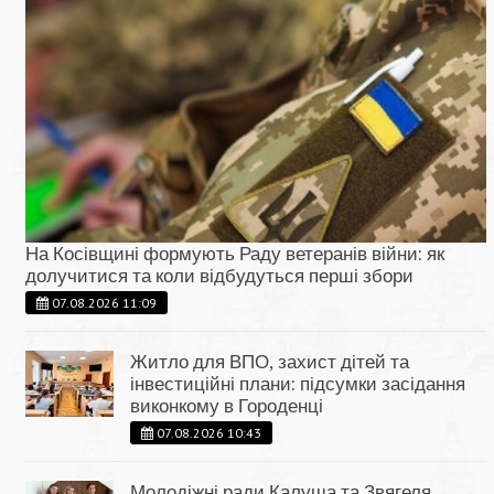
На Косівщині формують Раду ветеранів війни: як
долучитися та коли відбудуться перші збори
07.08.2026 11:09
Житло для ВПО, захист дітей та
інвестиційні плани: підсумки засідання
виконкому в Городенці
07.08.2026 10:43
Молодіжні ради Калуша та Звягеля