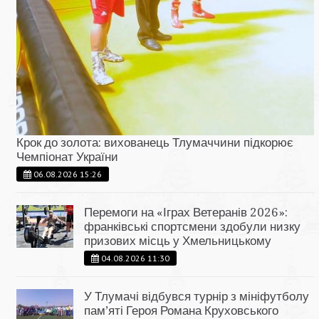
Крок до золота: вихованець Тлумаччини підкорює
Чемпіонат України
06.08.2026 15:26
Перемоги на «Іграх Ветеранів 2026»:
франківські спортсмени здобули низку
призових місць у Хмельницькому
04.08.2026 11:30
У Тлумачі відбувся турнір з мініфутболу
пам’яті Героя Романа Круховського