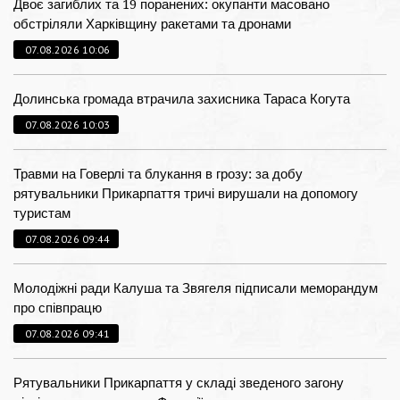
Двоє загиблих та 19 поранених: окупанти масовано
обстріляли Харківщину ракетами та дронами
07.08.2026 10:06
Долинська громада втрачила захисника Тараса Когута
07.08.2026 10:03
Травми на Говерлі та блукання в грозу: за добу
рятувальники Прикарпаття тричі вирушали на допомогу
туристам
07.08.2026 09:44
Молодіжні ради Калуша та Звягеля підписали меморандум
про співпрацю
07.08.2026 09:41
Рятувальники Прикарпаття у складі зведеного загону