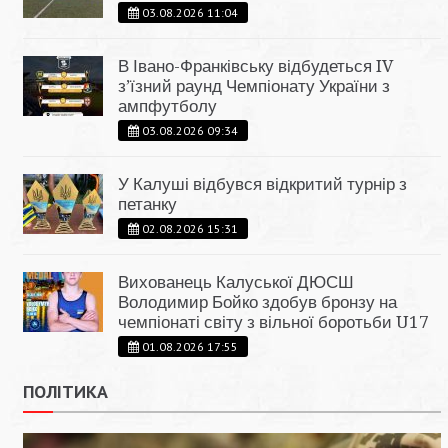
03.08.2026 11:04
В Івано-Франківську відбудеться IV
з’їзний раунд Чемпіонату України з
ампфутболу
03.08.2026 09:34
У Калуші відбувся відкритий турнір з
петанку
02.08.2026 15:31
Вихованець Калуської ДЮСШ
Володимир Бойко здобув бронзу на
чемпіонаті світу з вільної боротьби U17
01.08.2026 17:55
ПОЛІТИКА