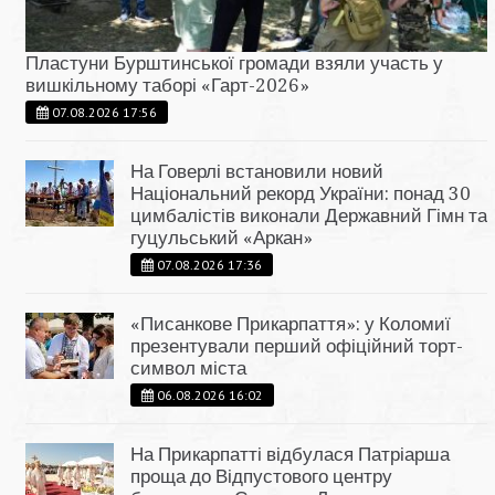
Пластуни Бурштинської громади взяли участь у
вишкільному таборі «Гарт-2026»
07.08.2026 17:56
На Говерлі встановили новий
Національний рекорд України: понад 30
цимбалістів виконали Державний Гімн та
гуцульський «Аркан»
07.08.2026 17:36
«Писанкове Прикарпаття»: у Коломиї
презентували перший офіційний торт-
символ міста
06.08.2026 16:02
На Прикарпатті відбулася Патріарша
проща до Відпустового центру