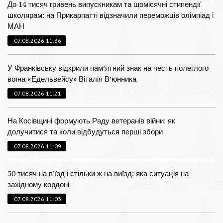
До 14 тисяч гривень випускникам та щомісячні стипендії
школярам: на Прикарпатті відзначили переможців олімпіад і
МАН
07.08.2026 11:36
У Франківську відкрили пам’ятний знак на честь полеглого
воїна «Едельвейсу» Віталія В’юнника
07.08.2026 11:21
На Косівщині формують Раду ветеранів війни: як
долучитися та коли відбудуться перші збори
07.08.2026 11:09
50 тисяч на в’їзд і стільки ж на виїзд: яка ситуація на
західному кордоні
07.08.2026 11:03