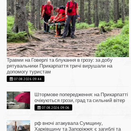
Травми на Говерлі та блукання в грозу: за добу
рятувальники Прикарпаття тричі вирушали на
допомогу туристам
07.08.2026 09:44
Штормове попередження: на Прикарпатті
очікуються грози, град та сильний вітер
07.08.2026 09:06
рф вночі атакувала Сумщину,
Харківщину та Запоріжжя: є загиблі та