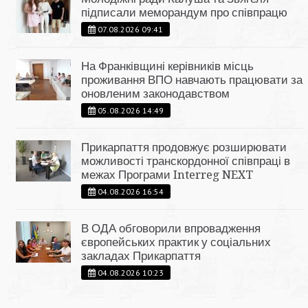
підписали меморандум про співпрацю
07.08.2026 09:41
На Франківщині керівників місць
проживання ВПО навчають працювати за
оновленим законодавством
05.08.2026 14:49
Прикарпаття продовжує розширювати
можливості транскордонної співпраці в
межах Програми Interreg NEXT
04.08.2026 16:54
В ОДА обговорили впровадження
європейських практик у соціальних
закладах Прикарпаття
04.08.2026 10:23