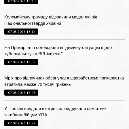
07.08.2026 16:20
Коломийську громаду відзначили медаллю від
Національної гвардії України
07.08.2026 16:14
На Прикарпатті обговорили епідемічну ситуацію щодо
туберкульозу та ВІЛ-інфекції
07.08.2026 16:08
Мрія про відпочинок обернулася шахрайством: прикарпатка
втратила майже 70 тисяч гривень
07.08.2026 16:03
У Польщі вандали вкотре сплюндрували пам’ятник
загиблим бійцям УПА
07.08.2026 15:59