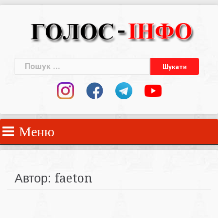
Skip
to
content
Пошук:
Меню
Автор:
faeton