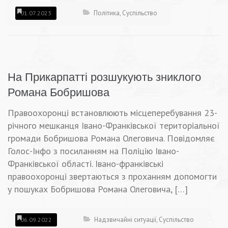
Політика
,
Суспільство
01.07.2023
На Прикарпатті розшукують зниклого
Романа Бобришова
Правоохоронці встановлюють місцеперебування 23-
річного мешканця Івано-Франківської територіальної
громади Бобришова Романа Олеговича. Повідомляє
Голос-Інфо з посиланням на Поліцію Івано-
Франківської області. Івано-франківські
правоохоронці звертаються з проханням допомогти
у пошуках Бобришова Романа Олеговича, […]
Надзвичайні ситуації
,
Суспільство
06.09.2022