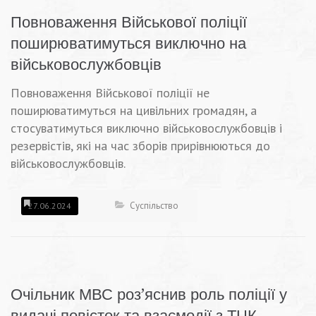
Повноваження Військової поліції
поширюватимуться виключно на
військовослужбовців
Повноваження Військової поліції не
поширюватимуться на цивільних громадян, а
стосуватимуться виключно військовослужбовців і
резервістів, які на час зборів прирівнюються до
військовослужбовців.
Суспільство
27.06.2024
Очільник МВС роз’яснив роль поліції у
видачі повісток та взаємодії з ТЦК