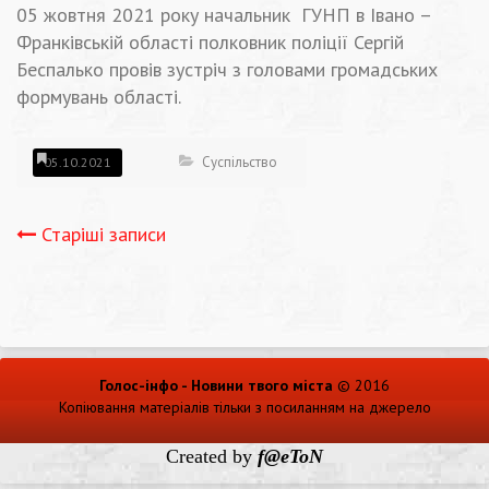
05 жовтня 2021 року начальник ГУНП в Івано –
Франківській області полковник поліції Сергій
Беспалько провів зустріч з головами громадських
формувань області.
Суспільство
05.10.2021
Навігація
Старіші записи
записів
Голос-інфо - Новини твого міста
© 2016
Копіювання матеріалів тільки з посиланням на джерело
Created by
f@eToN