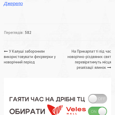
Джерело
Переглядів:
582
Навігація
У Калуші заборонили
На Прикарпатті під час
використовувати феєрверки у
новорічно-різдвяних свят
записів
новорічний період
перевірятимуть місця
реалізації ялинок