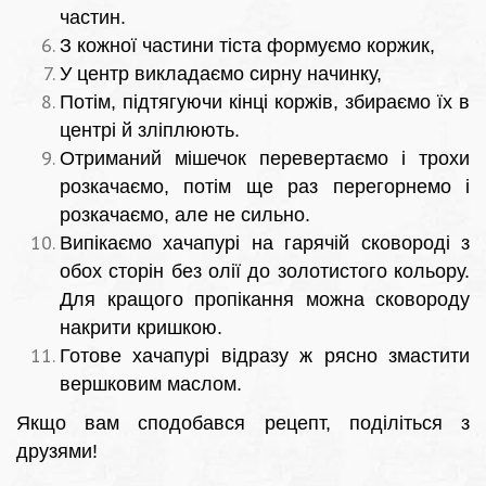
частин.
З кожної частини тіста формуємо коржик,
У центр викладаємо сирну начинку,
Потім, підтягуючи кінці коржів, збираємо їх в
центрі й зліплюють.
Отриманий мішечок перевертаємо і трохи
розкачаємо, потім ще раз перегорнемо і
розкачаємо, але не сильно.
Випікаємо хачапурі на гарячій сковороді з
обох сторін без олії до золотистого кольору.
Для кращого пропікання можна сковороду
накрити кришкою.
Готове хачапурі відразу ж рясно змастити
вершковим маслом.
Якщо вам сподобався рецепт, поділіться з
друзями!