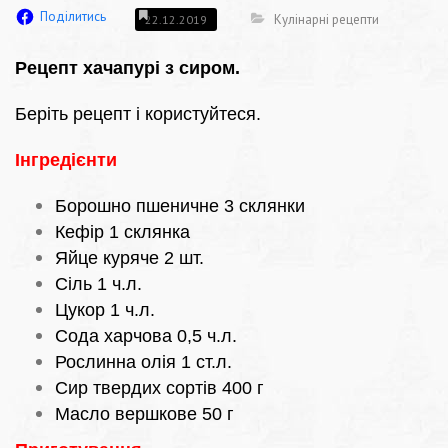
Поділитись
Кулінарні рецепти
22.12.2019
Рецепт хачапурі з сиром.
Беріть рецепт і користуйтеся.
Інгредієнти
Борошно пшеничне 3 склянки
Кефір 1 склянка
Яйце куряче 2 шт.
Сіль 1 ч.л.
Цукор 1 ч.л.
Сода харчова 0,5 ч.л.
Рослинна олія 1 ст.л.
Сир твердих сортів 400 г
Масло вершкове 50 г