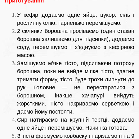
Приготування
У кефір додаємо одне яйце, цукор, сіль і
рослинну олію, гарненько перемішуємо.
2 склянки борошна просіваємо (один стакан
борошна залишаємо для підсипки), додаємо
соду, перемішуємо і з’єднуємо з кефірною
масою.
Замішуємо м’яке тісто, підсипаючи потроху
борошна, поки не вийде м’яке тісто, здатне
тримати форму, тісто буде трохи липнути до
рук. Головне — не перестаратися з
борошном, інакше хачапурі вийдуть
жорсткими. Тісто накриваємо серветкою і
даємо йому постояти.
Сир натираємо на крупній тертці, додаємо
одне яйце і перемішуємо. Начинка готова.
З тіста формуємо ковбаску і нарізаємо її на 9