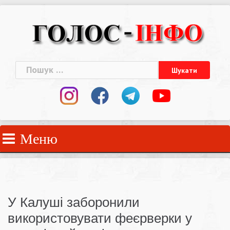
Skip
to
content
Пошук:
Меню
У Калуші заборонили
використовувати феєрверки у