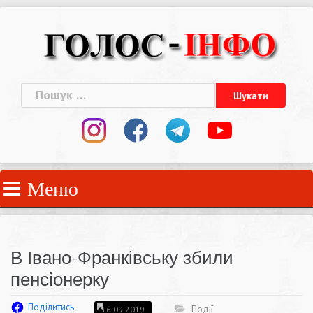
Skip
to
content
Пошук:
Меню
В Івано-Франківську збили
пенсіонерку
Поділитись
Події
16.09.2019