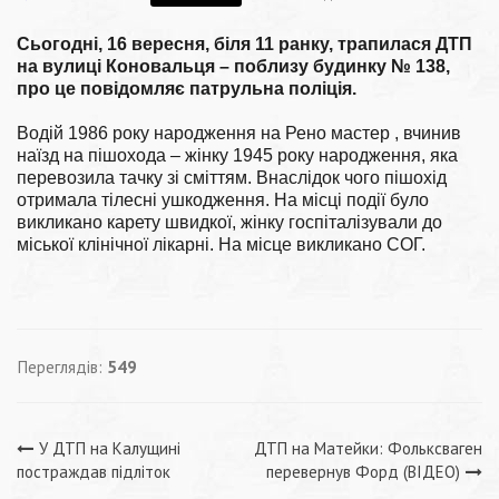
Сьогодні, 16 вересня, біля 11 ранку, трапилася ДТП
на вулиці Коновальця – поблизу будинку № 138,
про це повідомляє патрульна поліція.
Водій 1986 року народження на Рено мастер , вчинив
наїзд на пішохода – жінку 1945 року народження, яка
перевозила тачку зі сміттям. Внаслідок чого пішохід
отримала тілесні ушкодження. На місці події було
викликано карету швидкої, жінку госпіталізували до
міської клінічної лікарні. На місце викликано СОГ.
Переглядів:
549
Навігація
У ДТП на Калущині
ДТП на Матейки: Фольксваген
постраждав підліток
перевернув Форд (ВІДЕО)