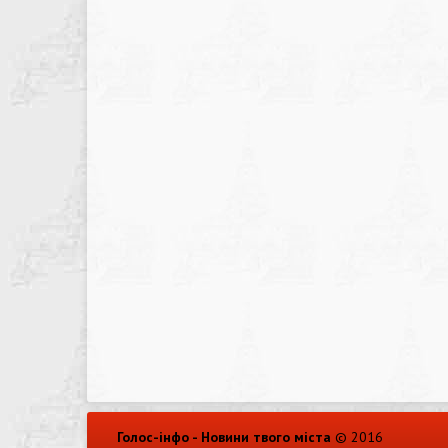
Голос-інфо - Новини твого міста
© 2016