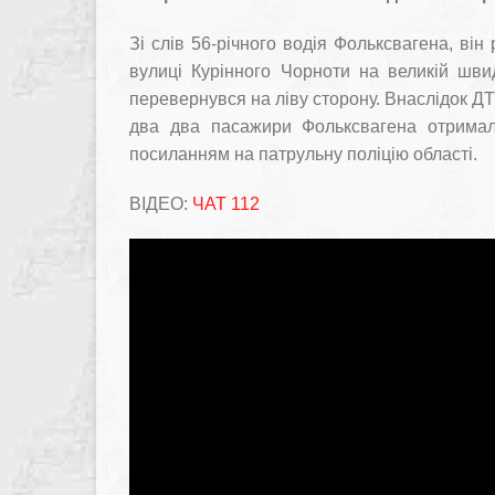
Зі слів 56-річного водія Фольксвагена, ві
вулиці Курінного Чорноти на великій швид
перевернувся на ліву сторону. Внаслідок ДТП
два два пасажири Фольксвагена отримали
посиланням на патрульну поліцію області.
ВІДЕО:
ЧАТ 112