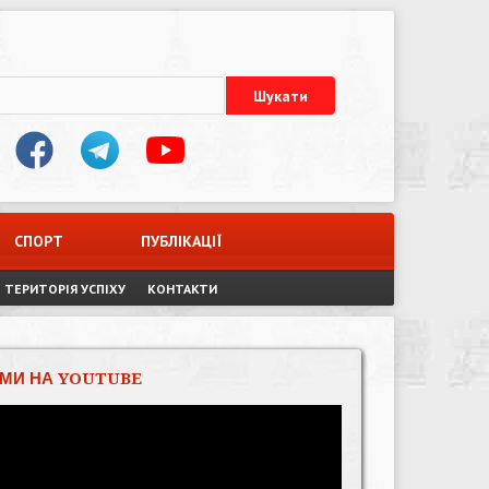
СПОРТ
ПУБЛІКАЦІЇ
ТЕРИТОРІЯ УСПІХУ
КОНТАКТИ
МИ НА YOUTUBE
Відеопрогравач