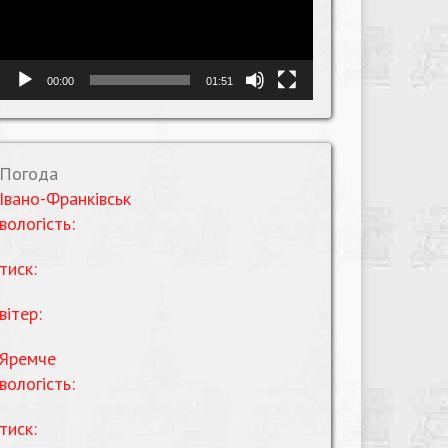
00:00
01:51
Погода
Івано-Франківськ
вологість:
тиск:
вітер:
Яремче
вологість:
тиск: