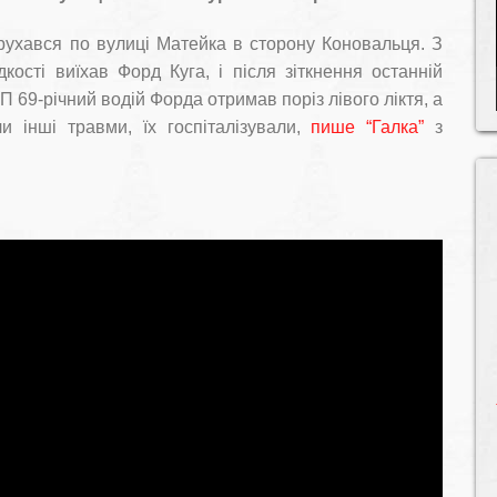
н рухався по вулиці Матейка в сторону Коновальця. З
кості виїхав Форд Куга, і після зіткнення останній
 69-річний водій Форда отримав поріз лівого ліктя, а
 інші травми, їх госпіталізували,
пише “Галка”
з