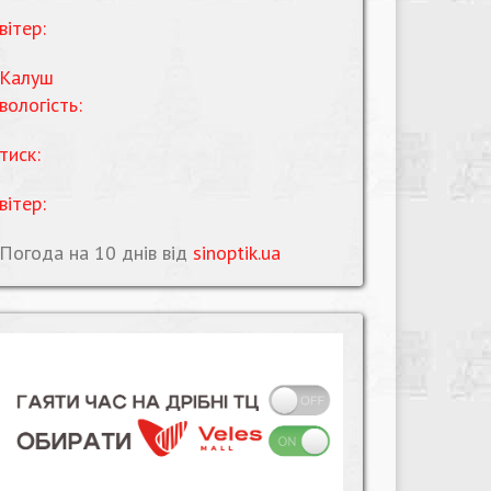
вітер:
Калуш
вологість:
тиск:
вітер:
Погода на 10 днів від
sinoptik.ua