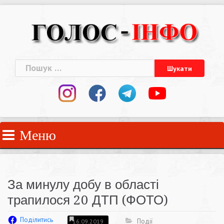
Skip
to
content
Пошук:
Меню
За минулу добу в області
трапилося 20 ДТП (ФОТО)
Поділитись
Події
16.09.2019