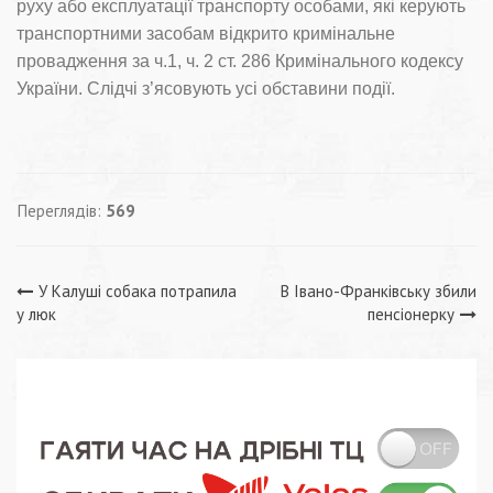
руху або експлуатації транспорту особами, які керують
транспортними засобам відкрито кримінальне
провадження за ч.1, ч. 2 ст. 286 Кримінального кодексу
України. Слідчі з’ясовують усі обставини події.
Переглядів:
569
Навігація
У Калуші собака потрапила
В Івано-Франківську збили
у люк
пенсіонерку
записів