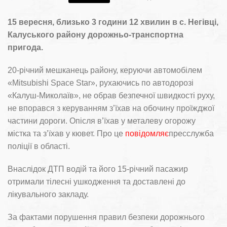
15 вересня, близько 3 години 12 хвилин в с. Негівці,
Калуського району дорожньо-транспортна
пригода.
20-річний мешканець району, керуючи автомобілем
«Mitsubishi Space Star», рухаючись по автодорозі
«Калуш-Миколаїв», не обрав безпечної швидкості руху,
не впорався з керуванням з’їхав на обочину проїжджої
частини дороги. Опісля в’їхав у металеву огорожу
містка та з’їхав у кювет. Про це
повідомляє
пресслужба
поліції в області.
Внаслідок ДТП водій та його 15-річний пасажир
отримали тілесні ушкодження та доставлені до
лікувального закладу.
За фактами порушення правил безпеки дорожнього