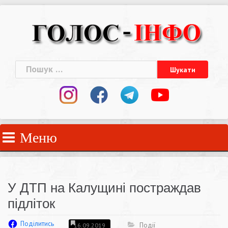
Skip
to
content
Пошук:
Меню
У ДТП на Калущині постраждав
підліток
Поділитись
Події
16.09.2019