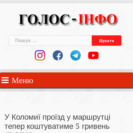
Skip
to
content
Пошук:
Меню
У Коломиї проїзд у маршрутці
тепер коштуватиме 5 гривень