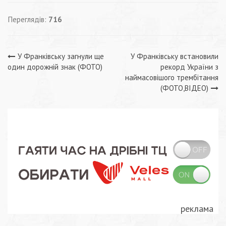
Переглядів:
716
Навігація
У Франківську загнули ще
У Франківську встановили
один дорожній знак (ФОТО)
рекорд України з
записів
наймасовішого трембітання
(ФОТО,ВІДЕО)