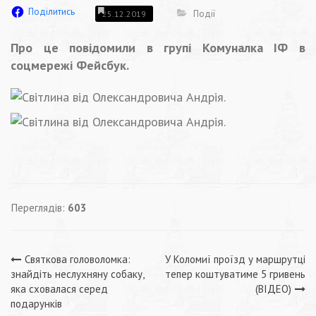
Поділитись
Події
25.12.2019
Про це повідомили в групі Комуналка ІФ в
соцмережі Фейсбук.
Переглядів:
603
Навігація
Святкова головоломка:
У Коломиї проїзд у маршрутці
знайдіть неслухняну собаку,
тепер коштуватиме 5 гривень
записів
яка сховалася серед
(ВІДЕО)
подарунків