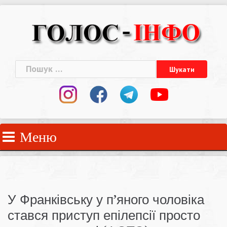
Skip
to
content
Пошук:
Меню
У Франківську у п’яного чоловіка
стався приступ епілепсії просто