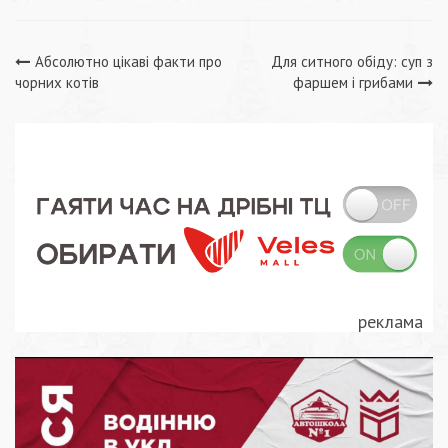
Навігація
Абсолютно цікаві факти про
Для ситного обіду: суп з
чорних котів
фаршем і грибами
записів