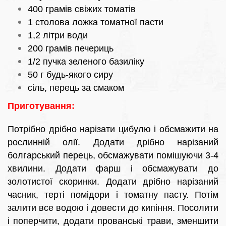
400 грамів свіжих томатів
1 столова ложка томатної пасти
1,2 літри води
200 грамів печериць
1/2 пучка зеленого базиліку
50 г будь-якого сиру
сіль, перець за смаком
Приготування:
Потрібно дрібно нарізати цибулю і обсмажити на
рослинній олії. Додати дрібно нарізаний
болгарський перець, обсмажувати помішуючи 3-4
хвилини. Додати фарш і обсмажувати до
золотистої скоринки. Додати дрібно нарізаний
часник, терті помідори і томатну пасту. Потім
залити все водою і довести до кипіння. Посолити
і поперчити, додати прованські трави, зменшити