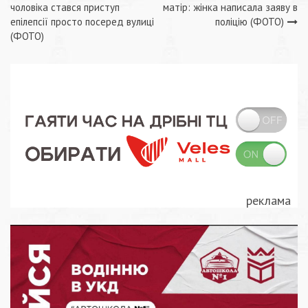
Навігація
чоловіка стався приступ
матір: жінка написала заяву в
записів
епілепсії просто посеред вулиці
поліцію (ФОТО)
(ФОТО)