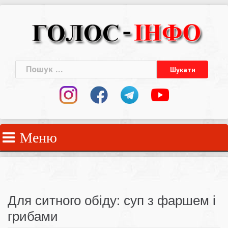
Skip
to
content
Пошук:
Меню
Для ситного обіду: суп з фаршем і
грибами