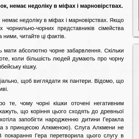
к, немає недоліку в міфах і марновірствах.
 немає недоліку в міфах і марновірствах. Якщо
х чорнильно-чорних представників сімейства
а ними, читайте ці фактів.
ть мати абсолютно чорне забарвлення. Скільки
оте, коли більшість людей думають про чорну
бейську кішку.
іально, щоб виглядати як пантери. Відомо, що
иві.
 те, чому чорні кішки оточені негативним
кажуть, що коріння цього сходять до древньої
 хотіла запобігти народженню дитини Геракла
віка з принцесою Алкменою). Слуга Алкмени не
В покарання Гера перетворила цього слугу в