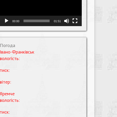
00:00
01:51
Погода
Івано-Франківськ
вологість:
тиск:
вітер:
Яремче
вологість:
тиск: