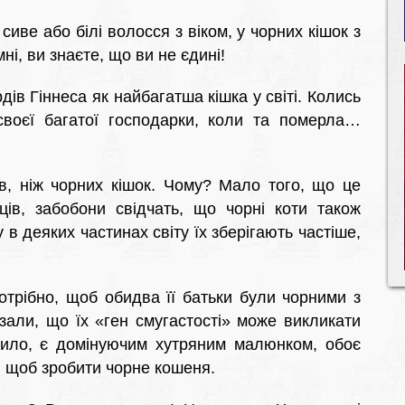
иве або білі волосся з віком, у чорних кішок з
і, ви знаєте, що ви не єдині!
ів Гіннеса як найбагатша кішка у світі. Колись
воєї багатої господарки, коли та померла…
в, ніж чорних кішок. Чому? Мало того, що це
ів, забобони свідчать, що чорні коти також
в деяких частинах світу їх зберігають частіше,
отрібно, щоб обидва її батьки були чорними з
зали, що їх «ген смугастості» може викликати
авило, є домінуючим хутряним малюнком, обоє
а, щоб зробити чорне кошеня.