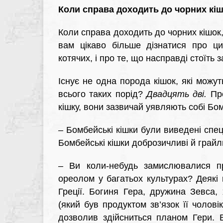
Коли справа доходить до чорних кішо
Коли справа доходить до чорних кішок,
вам цікаво більше дізнатися про ци
котячих, і про те, що насправді стоїть з
Існує не одна порода кішок, які можу
всього таких порід?
Двадцять дві.
Пр
кішку, вони зазвичай уявляють собі Бом
–
Бомбейські кішки були виведені спец
Бомбейські кішки доброзичливі й грайл
–
Ви коли-небудь замислювалися про
ореолом у багатьох культурах? Деякі 
Греції. Богиня Гера, дружина Зевса,
(який був продуктом зв’язок її чоло
дозволив здійсниться планом Гери. 