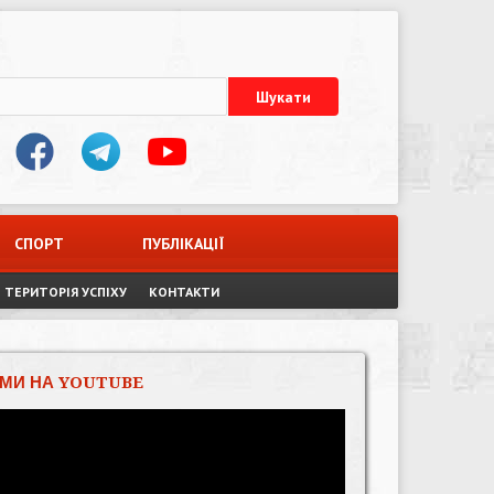
СПОРТ
ПУБЛІКАЦІЇ
ТЕРИТОРІЯ УСПІХУ
КОНТАКТИ
МИ НА YOUTUBE
Відеопрогравач