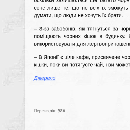
оскільки залишається ще багато чорни
сенс лише те, що не всіх їх зможуть 
думати, що люди не хочуть їх брати.
–
З-за забобонів, які тягнуться за чо
поміщають чорних кішок в будинку.
використовувати для жертвоприношен
–
В Японії є ціле кафе, присвячене чо
кішки, поки ви потягуєте чай, і ви може
Джерело
Переглядів:
986