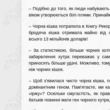
–
Подібно до того, як люди набувають с
віком утворюються білі плями. Принаймн
–
Чорна кішка потрапила в Книгу Рекорд
бродяча кішка отримала майно від с
всього 13 мільйонів доларів!
–
За статистикою, більше чорних коті
забарвлення хутра переважає у самц
приносять більше удачі. Можливо, тому 
ніж чорних кішок.
–
Щоб з’явилася чисто чорна кішка, п
домінантним геном. Пам’ятаєте, ми ка
«іржу»? Оскільки смугастість, як пр
батьків повинні мати ген чорного хутр