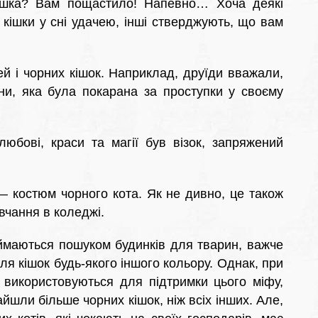
ішка? Вам пощастило! Напевно… Хоча деякі
 кішки у сні удачею, інші стверджують, що вам
й і чорних кішок. Наприклад, друїди вважали,
ни, яка була покарана за проступки у своєму
любові, краси та магії був візок, запряжений
 костюм чорного кота. Як не дивно, це також
вчання в коледжі.
ймаються пошуком будинків для тварин, важче
ля кішок будь-якого іншого кольору. Однак, при
і використовуються для підтримки цього міфу,
айшли більше чорних кішок, ніж всіх інших. Але,