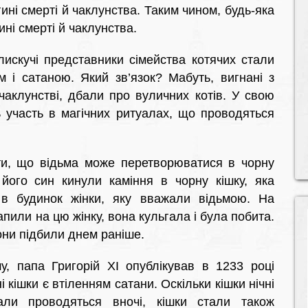
ині смерті й чаклунства. Таким чином, будь-яка
ні смерті й чаклунства.
лискучі представники сімейства котячих стали
м і сатаною. Який зв’язок? Мабуть, вигнані з
 чаклунстві, дбали про вуличних котів. У свою
ь участь в магічних ритуалах, що проводяться
ти, що відьма може перетворюватися в чорну
і його син кинули каміння в чорну кішку, яка
 в будинок жінки, яку вважали відьмою. На
апили на цю жінку, вона кульгала і була побита.
они підбили днем раніше.
 папа Григорій XI опублікував в 1233 році
 кішки є втіленням сатани. Оскільки кішки нічні
али проводяться вночі, кішки стали також