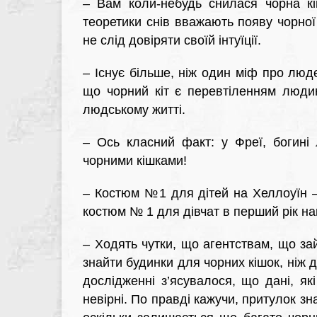
–
Вам коли-небудь снилася чорна к
теоретики снів вважають появу чорної
не слід довіряти своїй інтуїції.
–
Існує більше, ніж один міф про люде
що чорний кіт є перевтіленням люди
людському житті.
–
Ось класний факт: у Фреї, богині 
чорними кішками!
–
Костюм №1 для дітей на Хеллоуїн —
костюм № 1 для дівчат в перший рік на
–
Ходять чутки, що агентствам, що за
знайти будинки для чорних кішок, ніж д
дослідженні з’ясувалося, що дані, як
невірні. По правді кажучи, притулок зн