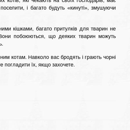
х котів, які чекають на своїх господарів, має
поселити, і багато будуть «кинуті», змушуючи
рними кішками, багато притулків для тварин не
 Вони побоюються, що деяких тварин можуть
ь.
рним котам. Навколо вас бродять і грають чорні
те погладити їх, якщо захочете.