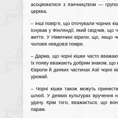
асоціюватися з язичництвом — групо
церква.
–
Інші повір’я, що оточували чорних к
існував у Фінляндії, який свідчив, що 
життя. У Німеччині вірили, що, якщо ч
чоловік невдовзі помре.
–
Дарма, що чорні кішки часто вважають
їх появу вважають добрим знаком, що п
Європи й деяких частинах Азії чорні 
урожай.
–
Чорні кішки також можуть принести
шлюб. У деяких культурах вручення на
удачу. Крім того, вважається, що в
парам.