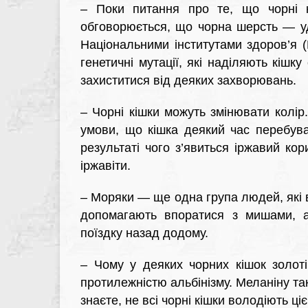
–
Поки питання про те, що чорні к
обговорюється, що чорна шерсть — уд
Національними інститутами здоров’я (Na
генетичні мутації, які наділяють кіш
захиститися від деяких захворювань.
–
Чорні кішки можуть змінювати колір. 
умови, що кішка деякий час перебува
результаті чого з’явиться іржавий кор
іржавіти.
–
Моряки — ще одна група людей, які в
допомагають впоратися з мишами, ал
поїздку назад додому.
–
Чому у деяких чорних кішок золоті 
протилежністю альбінізму. Меланіну так
знаєте, не всі чорні кішки володіють ці