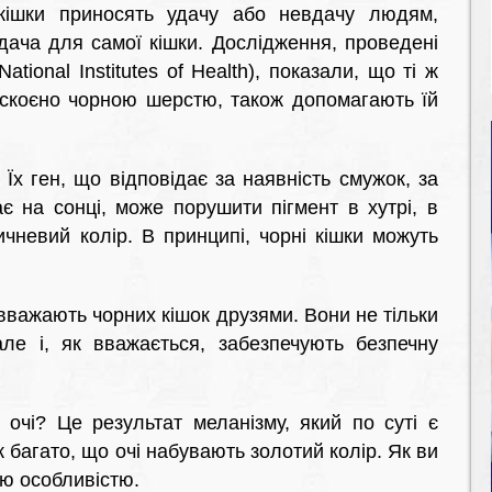
ішки приносять удачу або невдачу людям,
ача для самої кішки. Дослідження, проведені
tional Institutes of Health), показали, що ті ж
ку скоєно чорною шерстю, також допомагають їй
Їх ген, що відповідає за наявність смужок, за
є на сонці, може порушити пігмент в хутрі, в
ичневий колір. В принципі, чорні кішки можуть
важають чорних кішок друзями. Вони не тільки
е і, як вважається, забезпечують безпечну
очі? Це результат меланізму, який по суті є
 багато, що очі набувають золотий колір. Як ви
єю особливістю.