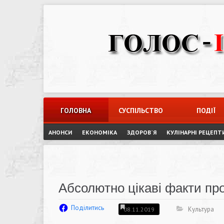
Skip
to
content
ГОЛОВНА
СУСПІЛЬСТВО
ПОДІЇ
АНОНСИ
ЕКОНОМІКА
ЗДОРОВ`Я
КУЛІНАРНІ РЕЦЕПТ
Абсолютно цікаві факти про
Поділитись
Культура
08.11.2019