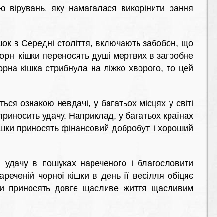
ю вірувань, яку намагалася викорінити рання
ішок в Середні століття, включають забобон, що
чорні кішки переносять душі мертвих в загробне
орна кішка стрибнула на ліжко хворого, то цей
ся ознакою невдачі, у багатьох місцях у світі
риносить удачу. Наприклад, у багатьох країнах
кішки приносять фінансовий добробут і хороший
 удачу в пошуках нареченого і благословити
реченій чорної кішки в день її весілля обіцяє
они приносять довге щасливе життя щасливим