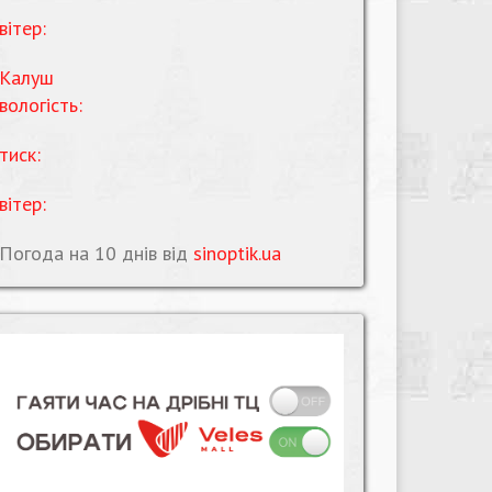
вітер:
Калуш
вологість:
тиск:
вітер:
Погода на 10 днів від
sinoptik.ua