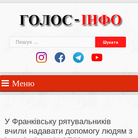
Skip
to
content
Пошук:
Меню
У Франківську рятувальників
вчили надавати допомогу людям з