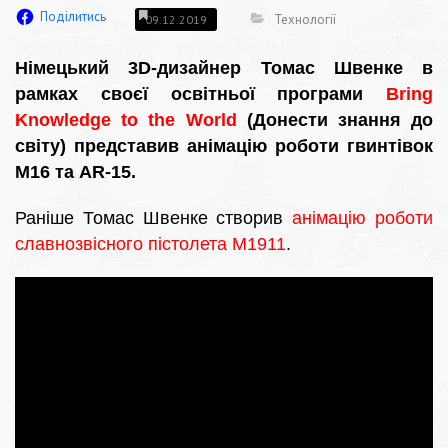
Поділитись
Технології
09.12.2019
Німецький 3D-дизайнер Томас Швенке в
рамках своєї освітньої програми
Bring
Knowledge to the World
(Донести знання до
світу) представив анімацію роботи гвинтівок
M16 та AR-15.
Раніше Томас Швенке створив
анімацію роботи
славнозвісного пістолета M1911
.