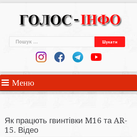
Skip
to
content
Пошук:
Меню
Як працють гвинтівки M16 та AR-
15. Відео