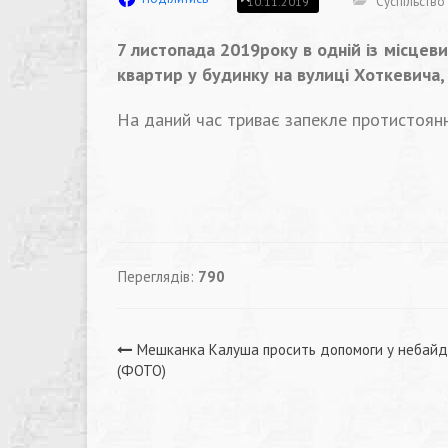
Суспільство
10.11.2019
7 листопада 2019року в одній із місцев
квартир у будинку на вулиці Хоткевича,
На даний час триває запекле протистоянн
Переглядів:
790
Навігація
Мешканка Калуша просить допомоги у небай
(ФОТО)
записів