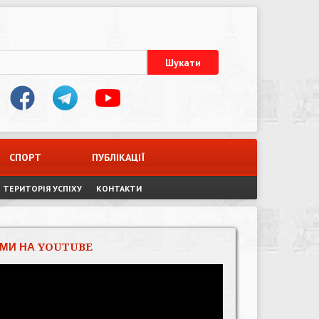
СПОРТ
ПУБЛІКАЦІЇ
ТЕРИТОРІЯ УСПІХУ
КОНТАКТИ
МИ НА YOUTUBE
Відеопрогравач