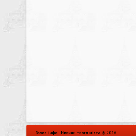
Голос-інфо - Новини твого міста
© 2016