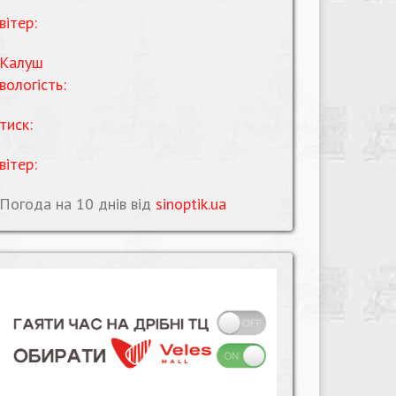
вітер:
Калуш
вологість:
тиск:
вітер:
Погода на 10 днів від
sinoptik.ua