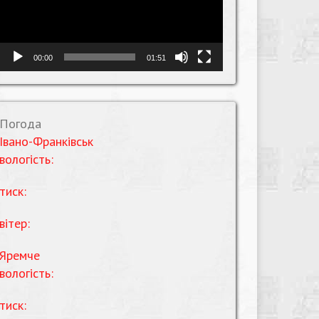
00:00
01:51
Погода
Івано-Франківськ
вологість:
тиск:
вітер:
Яремче
вологість:
тиск: