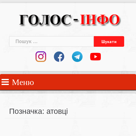
Skip
to
content
Пошук:
Меню
Позначка:
атовці