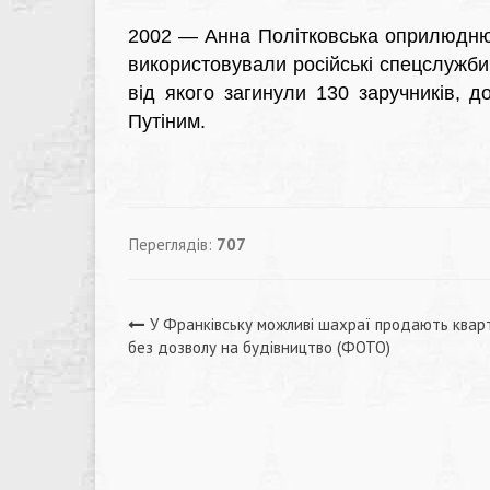
2002 — Анна Політковська оприлюдню
використовували російські спецслужби 
від якого загинули 130 заручників,
Путіним.
Переглядів:
707
Навігація
У Франківську можливі шахраї продають квар
без дозволу на будівництво (ФОТО)
записів