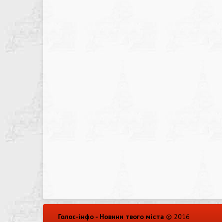
Голос-інфо - Новини твого міста
© 2016