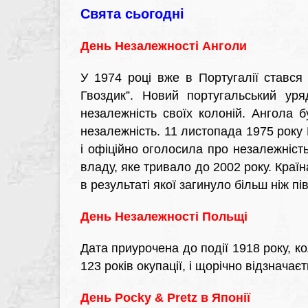
Свята сьогодні
День Незалежності Анголи
У 1974 році вже в Португалії стався
Гвоздик”. Новий португальський уря
незалежність своїх колоній. Ангола б
незалежність. 11 листопада 1975 року
і офіційно оголосила про незалежніст
владу, яке тривало до 2002 року. Краї
в результаті якої загинуло більш ніж пі
День Незалежності Польщі
Дата приурочена до події 1918 року, 
123 років окупації, і щорічно відзначає
День Pocky & Pretz в Японії