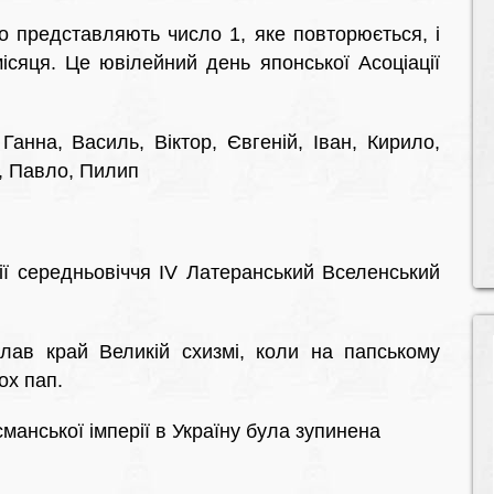
 що представляють число 1, яке повторюється, і
місяця. Це ювілейний день японської Асоціації
 Ганна, Василь, Віктор, Євгеній, Іван, Кирило,
, Павло, Пилип
ії середньовіччя IV Латеранський Вселенський
ав край Великій схизмі, коли на папському
ох пап.
манської імперії в Україну була зупинена