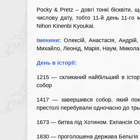
Pocky & Pretz – довгі тонкі бісквіти,
числову дату, тобто 11-й день 11-го 
Nihon Kinenbi Kyoukai.
Іменини:
Олексій, Анастасія, Андрій,
Михайло, Леонід, Марія, Наум, Микола
День в історії:
1215 — скликаний найбільший в істор
собор
1417 — завершився собор, який покл
престолі перебували одночасно до трь
1673 — битва під Хотином. Екпансія Ос
1830 — проголошена держава Бельгія