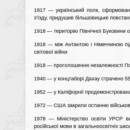
1917 — український полк, сформований
з’їзду, придушив більшовицьке повстан
1918 — територію Північної Буковини 
1918 — між Антантою і Німеччиною пі
світової війни
1918 — проголошення незалежності П
1940 — у концтаборі Дахау страчено 55
1952 — у Каліфорнії продемонстрован
1972 — США закрили останню військову
1978 — Міністерство освіти УРСР в
російської мови в загальноосвітніх шко