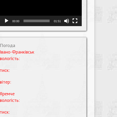
00:00
01:51
Погода
Івано-Франківськ
вологість:
тиск:
вітер:
Яремче
вологість:
тиск: