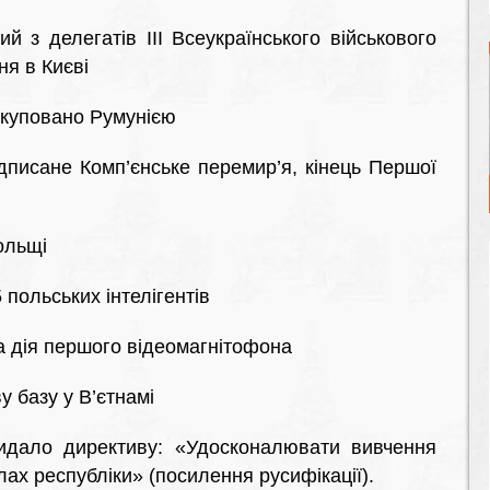
 з делегатів III Всеукраїнського військового
ня в Києві
окуповано Румунією
дписане Комп’єнське перемир’я, кінець Першої
ольщі
 польських інтелігентів
а дія першого відеомагнітофона
 базу у В’єтнамі
идало директиву: «Удосконалювати вивчення
лах республіки» (посилення русифікації).