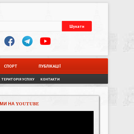
СПОРТ
ПУБЛІКАЦІЇ
ТЕРИТОРІЯ УСПІХУ
КОНТАКТИ
МИ НА YOUTUBE
Відеопрогравач