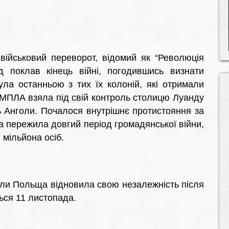
 військовий переворот, відомий як “Революція
д поклав кінець війні, погодившись визнати
ула останньою з тих їх колоній, які отримали
 МПЛА взяла під свій контроль столицю Луанду
ь Анголи. Почалося внутрішнє протистояння за
на пережила довгий період громадянської війни,
в мільйона осіб.
коли Польща відновила свою незалежність після
ться 11 листопада.