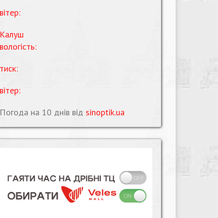
вітер:
Калуш
вологість:
тиск:
вітер:
Погода на 10 днів від
sinoptik.ua