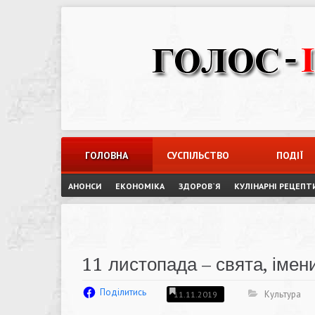
Skip
to
content
ГОЛОВНА
СУСПІЛЬСТВО
ПОДІЇ
АНОНСИ
ЕКОНОМІКА
ЗДОРОВ`Я
КУЛІНАРНІ РЕЦЕПТ
11 листопада – свята, імени
Поділитись
Культура
11.11.2019