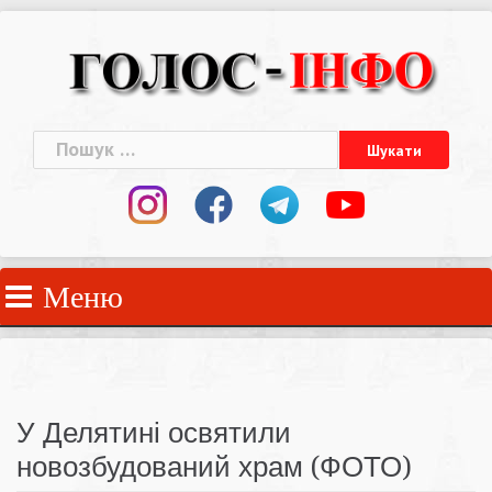
Skip
to
content
Пошук:
Меню
У Делятині освятили
новозбудований храм (ФОТО)