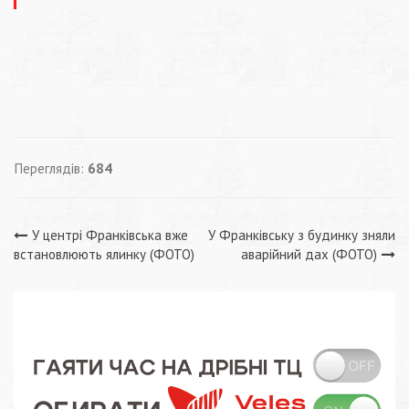
Переглядів:
684
Навігація
У центрі Франківська вже
У Франківську з будинку зняли
встановлюють ялинку (ФОТО)
аварійний дах (ФОТО)
записів