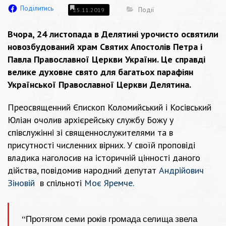
Поділитись
Події
25.11.2019
Вчора, 24 листопада в Делятині урочисто освятили
новозбудований храм Святих Апостолів Петра і
Павла Православної Церкви України. Це справді
велике духовне свято для багатьох парафіян
Української Православної Церкви Делятина.
Преосвященний Єпископ Коломийський і Косівський
Юліан очолив архієрейську службу Божу у
співслужінні зі священнослужителями та в
присутності численних вірних. У своїй проповіді
владика наголосив на історичній цінності даного
дійства, повідомив народний депутат
Андрійович
Зіновій
в спільноті
Моє Яремче.
“Протягом семи років громада селища звела