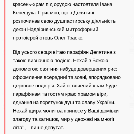
красень-храм під орудою настоятеля Івана
Кепещука. Приємно, що в Делятині
розпочинав свою душпастирську діяльність
декан Надвірнянський митрофорний
протоієрей отець Олег Траско.
Від усього серця вітаю парафіян Делятина з
такою визначною подією. Нехай з Божою
допомогою святиня набуде довершених рис:
оформлення всередині та зовні, впорядковано
церковне подвір’я. Хай освячений храм буде
парафіянам та гостям краю храмом віри,
єднання на порятунок душ та славу України.
Нехай щира молитва принесе у Ваші домівки
злагоду та затишок, мир у державі на многії
літа”, – пише депутат.