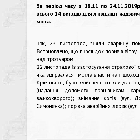
За період часу з 18.11 по 24.11.2019
всього 14 виїздів для ліквідації надзв
міста.
Так, 23 листопада, зняли аварійну пок
Встановлено, що внаслідок поривів вітру 
над тротуаром.
22 листопада із застосування страхової 
яка відірвалася і могла впасти на пішоход
Крім цього, було здійснено виїзди для н
(надання допомоги працівникам кар
важкохворого); знімання котів (вул. Д
Симоненка); порізка аварійних дерев (вул.