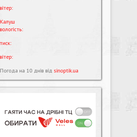
вітер:
Калуш
вологість:
тиск:
вітер:
Погода на 10 днів від
sinoptik.ua