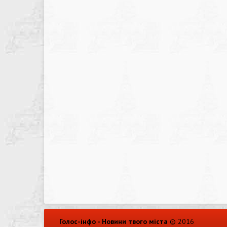
Голос-інфо - Новини твого міста
© 2016