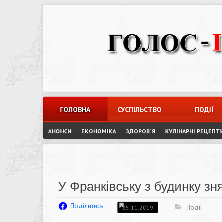
Skip
to
content
ГОЛОВНА
СУСПІЛЬСТВО
ПОДІЇ
АНОНСИ
ЕКОНОМІКА
ЗДОРОВ`Я
КУЛІНАРНІ РЕЦЕПТ
У Франківську з будинку з
Поділитись
Події
25.11.2019