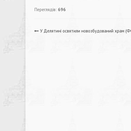
Переглядів:
696
Навігація
У Делятині освятили новозбудований храм (
записів