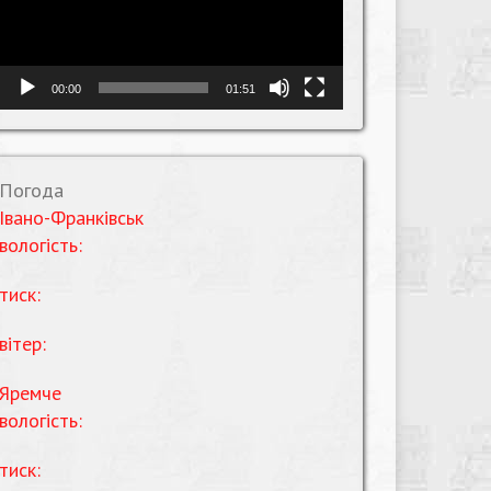
00:00
01:51
Погода
Івано-Франківськ
вологість:
тиск:
вітер:
Яремче
вологість:
тиск: