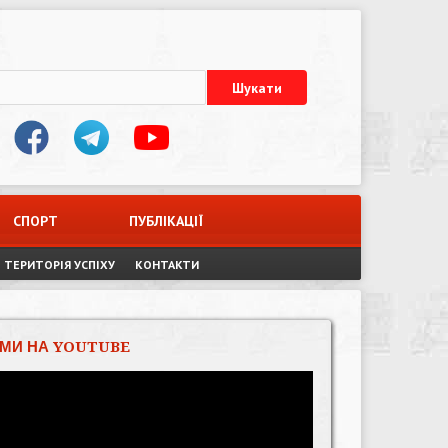
СПОРТ
ПУБЛІКАЦІЇ
ТЕРИТОРІЯ УСПІХУ
КОНТАКТИ
МИ НА YOUTUBE
Відеопрогравач