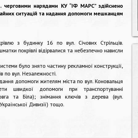
р. черговими нарядами КУ “ІФ МАРС” здійснено
ичайних ситуацій та надання допомоги мешканцям
рівлю з будинку 16 по вул. Січових Стрільців.
шматки покрівлі відірвалися та небезпечно нависли
системи було знято частину рекламної конструкції,
ів по вул. Незалежності.
адання допомоги жителям міста по вул. Коновальця
ети швидкої допомоги при транспортуванні
овга та Біла); знімання ключів з дерева (вул.
 Української Дивизії) тощо.