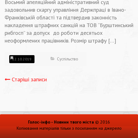
Восьмий апеляційний адміністративний суд
задовольнив скаргу управління Держпраці в Івано-
Франківській області та підтвердив законність
накладення штрафних санкцій на ТОВ “Бурштинський
рибгосп” за допуск до роботи десятьох
неоформлених працівників. Розмір штрафу […]
Суспільство
22.10.2019
Навігація
Старіші записи
записів
Голос-інфо - Новини твого міста
© 2016
Копіювання матеріалів тільки з посиланням на джерело