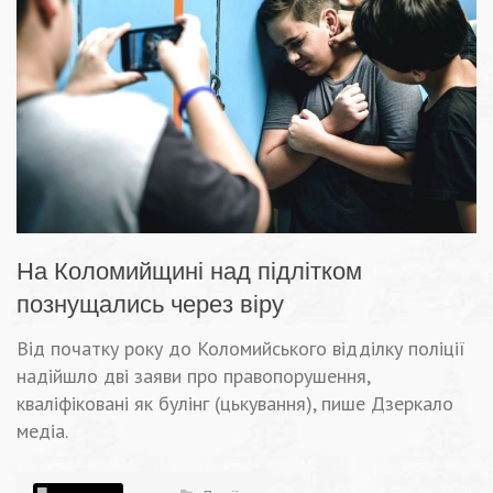
На Коломийщині над підлітком
познущались через віру
Від початку року до Коломийського відділку поліції
надійшло дві заяви про правопорушення,
кваліфіковані як булінг (цькування), пише Дзеркало
медіа.