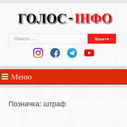
Skip
to
content
Пошук:
Меню
Позначка:
штраф