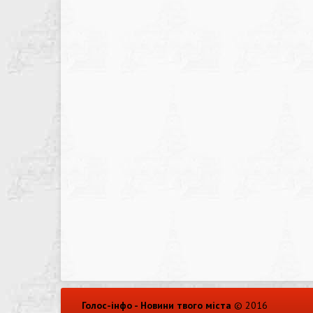
Голос-інфо - Новини твого міста
© 2016