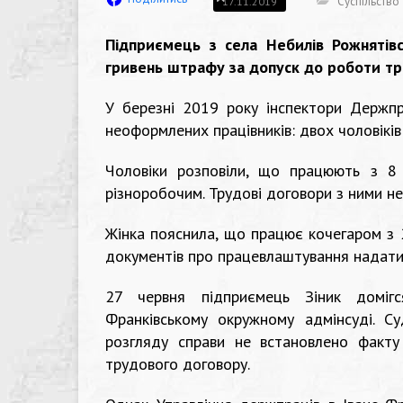
Суспільство
17.11.2019
Підприємець з села Небилів Рожнятів
гривень штрафу за допуск до роботи тр
У березні 2019 року інспектори Держпр
неоформлених працівників: двох чоловіків
Чоловіки розповіли, що працюють з 8
різноробочим. Трудові договори з ними не
Жінка пояснила, що працює кочегаром з 2
документів про працевлаштування надати 
27 червня підприємець Зіник домігс
Франківському окружному адмінсуді. С
розгляду справи не встановлено факту
трудового договору.