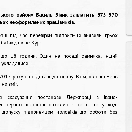
ського району Василь Зіник заплатить 375 570
ьох неоформлених працівників.
аці під час перевірки підприємця виявили трьох
 і жінку, пише
Курс
.
 до 18 години. Один на посаді рамника, інший
 укладалися.
015 року на підставі договору. Втім, підприємець
не зміг.
я скасування постанови Держпраці в Івано-
уд першої інстанції виходив з того, що у ході
 допуску підприємцем чоловіків до роботи без