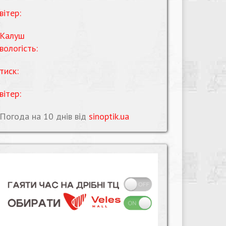
вітер:
Калуш
вологість:
тиск:
вітер:
Погода на 10 днів від
sinoptik.ua