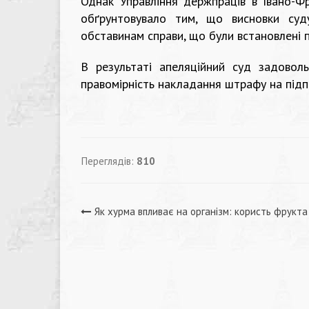
Однак Управління держпраців в Івано-Фр
обґрунтовувало тим, що висновки суд
обставинам справи, що були встановлені п
В результаті апеляційний суд задоволь
правомірність накладання штрафу на підпр
Переглядів:
810
Навігація
Як хурма впливає на організм: користь фрукта
записів