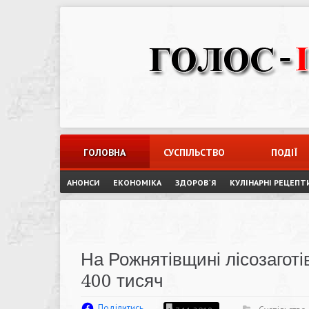
Skip
to
content
ГОЛОВНА
СУСПІЛЬСТВО
ПОДІЇ
АНОНСИ
ЕКОНОМІКА
ЗДОРОВ`Я
КУЛІНАРНІ РЕЦЕПТ
На Рожнятівщині лісозагот
400 тисяч
Поділитись