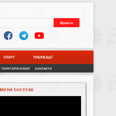
СПОРТ
ПУБЛІКАЦІЇ
ТЕРИТОРІЯ УСПІХУ
КОНТАКТИ
МИ НА YOUTUBE
Відеопрогравач