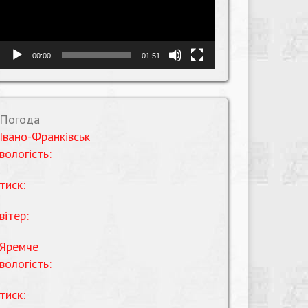
00:00
01:51
Погода
Івано-Франківськ
вологість:
тиск:
вітер:
Яремче
вологість:
тиск: