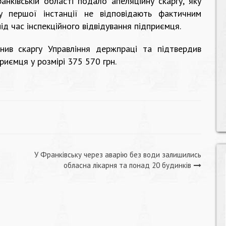
анківській області подало апеляційну скаргу, яку
у першої інстанції не відповідають фактичним
ід час інспекційного відвідування підприємця.
нив скаргу Управління держпраці та підтвердив
иємця у розмірі 375 570 грн.
У Франківську через аварію без води залишились
обласна лікарня та понад 20 будинків