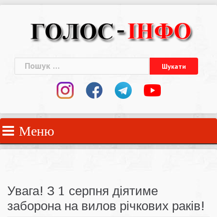
Skip
to
content
Пошук:
Меню
Увага! З 1 серпня діятиме
заборона на вилов річкових раків!