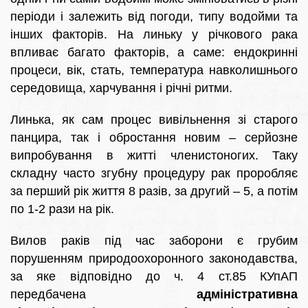
періоди і залежить від погоди, типу водойми та
інших факторів. На линьку у річкового рака
впливає багато факторів, а саме: ендокринні
процеси, вік, стать, температура навколишнього
середовища, харчування і річні ритми.
Линька, як сам процес вивільнення зі старого
панцира, так і обростання новим – серйозне
випробування в житті членистоногих. Таку
складну часто згубну процедуру рак проробляє
за перший рік життя 8 разів, за другий – 5, а потім
по 1-2 рази на рік.
Вилов раків під час заборони є грубим
порушенням природоохоронного законодавства,
за яке відповідно до ч. 4 ст.85 КУпАП
передбачена
адміністративна