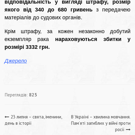
відповідальність у вигляді штрафу, розмір
якого від 340 до 680 гривень
з передачею
матеріалів до судових органів.
Крім штрафу, за кожен незаконно добутий
екземпляр рака
нараховуються збитки у
розмірі 3332 грн.
Джерело
Переглядів:
825
Навігація
23 липня – свята, іменини,
В Україні – хвилина мовчання.
день в історії
Пам’яті загиблих у війні проти
записів
росії