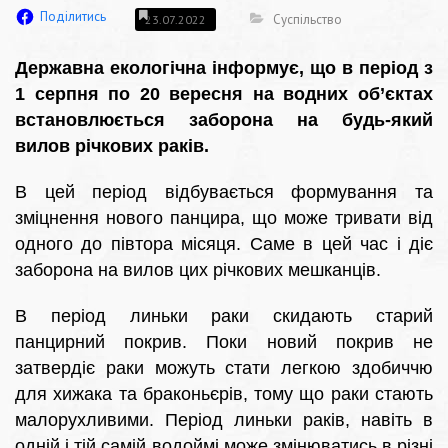
Поділитись
Суспільство
23.07.2022
Державна екологічна інформує, що в період з
1 серпня по 20 вересня на водних об’єктах
встановлюється заборона на будь-який
вилов річкових раків.
В цей період відбувається формування та
зміцнення нового панцира, що може тривати від
одного до півтора місяця. Саме в цей час і діє
заборона на вилов цих річкових мешканців.
В період линьки раки скидають старий
панцирний покрив. Поки новий покрив не
затвердіє раки можуть стати легкою здобиччю
для хижака та браконьєрів, тому що раки стають
малорухливими. Період линьки раків, навіть в
одній і тій самій водоймі може змінюватись в різні