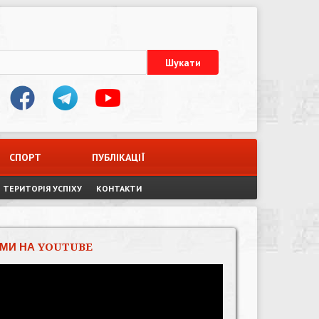
СПОРТ
ПУБЛІКАЦІЇ
ТЕРИТОРІЯ УСПІХУ
КОНТАКТИ
МИ НА YOUTUBE
Відеопрогравач