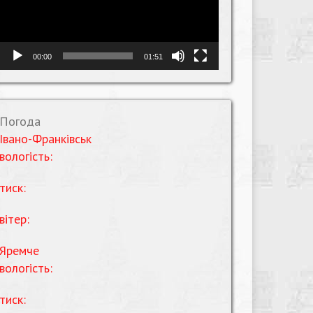
00:00
01:51
Погода
Івано-Франківськ
вологість:
тиск:
вітер:
Яремче
вологість:
тиск: