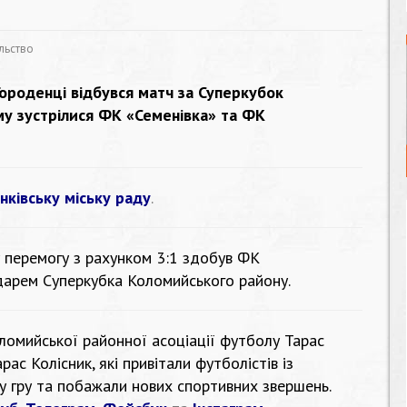
льство
Городенці відбувся матч за Суперкубок
му зустрілися ФК «Семенівка» та ФК
нківську міську раду
.
перемогу з рахунком 3:1 здобув ФК
дарем Суперкубка Коломийського району.
омийської районної асоціації футболу Тарас
ас Колісник, які привітали футболістів із
у гру та побажали нових спортивних звершень.