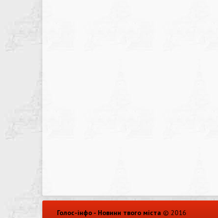
Голос-інфо - Новини твого міста
© 2016