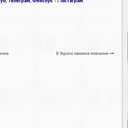
уб
,
Телеграм
,
Фейсбук
та
Інстаграм
.
тична
В Україні хвилина мовчання