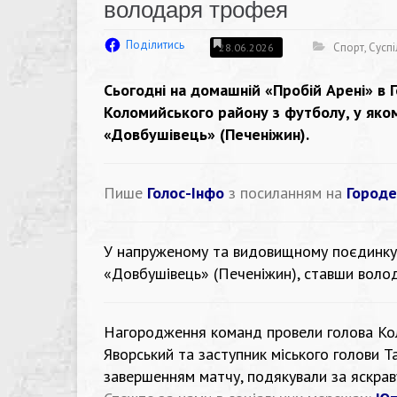
володаря трофея
Поділитись
Спорт
,
Суспі
28.06.2026
Сьогодні на домашній «Пробій Арені» в 
Коломийського району з футболу, у яко
«Довбушівець» (Печеніжин).
Пише
Голос-Інфо
з посиланням на
Городе
У напруженому та видовищному поєдинку 
«Довбушівець» (Печеніжин), ставши воло
Нагородження команд провели голова Кол
Яворський та заступник міського голови Тар
завершенням матчу, подякували за яскрав