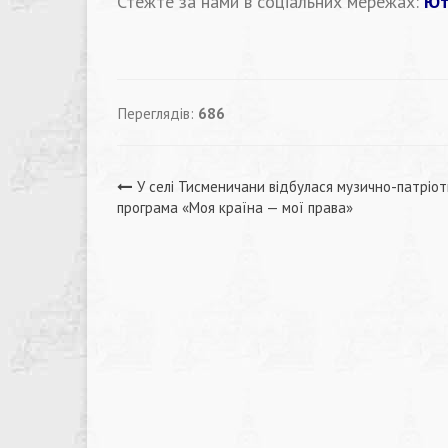
Стежте за нами в соціальних мережах:
Ют
Переглядів:
686
Навігація
У селі Тисменичани відбулася музично-патріо
програма «Моя країна — мої права»
записів