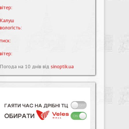
вітер:
Калуш
вологість:
тиск:
вітер:
Погода на 10 днів від
sinoptik.ua