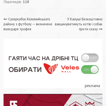
Переглядів:
118
Навігація
Суперкубок Коломийського
У Калуші безкоштовно
району з футболу — визначено
вакцинуватимуть котів і собак
записів
володаря трофея
проти сказу