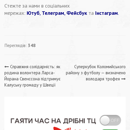
Стежте за нами в соціальних
мережах:
Ютуб
,
Телеграм
,
Фейсбук
та
Інстаграм
.
Переглядів:
348
Навігація
Справжня солідарність: як
Суперкубок Коломийського
родина волонтера Ларса-
району з футболу — визначено
записів
Йорана Свенссона підтримує
володаря трофея
Калуську громаду у Швеції