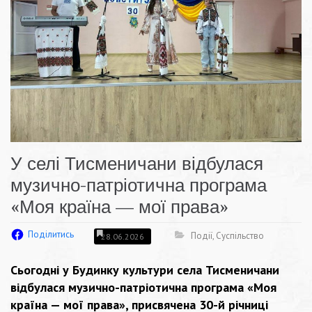
У селі Тисменичани відбулася
музично-патріотична програма
«Моя країна — мої права»
Поділитись
Події
,
Суспільство
28.06.2026
Сьогодні у Будинку культури села Тисменичани
відбулася музично-патріотична програма «Моя
країна — мої права», присвячена 30-й річниці