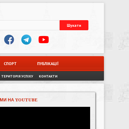
СПОРТ
ПУБЛІКАЦІЇ
ТЕРИТОРІЯ УСПІХУ
КОНТАКТИ
МИ НА YOUTUBE
Відеопрогравач