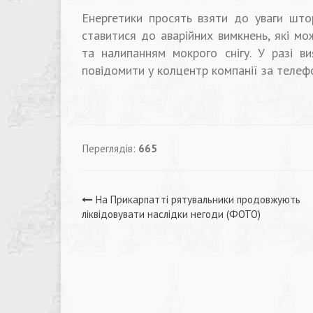
Енергетики просять взяти до уваги што
ставитися до аварійних вимкнень, які м
та налипанням мокрого снігу. У разі в
повідомити у колцентр компанії за телеф
Переглядів:
665
Навігація
На Прикарпатті рятувальники продовжують
ліквідовувати наслідки негоди (ФОТО)
записів