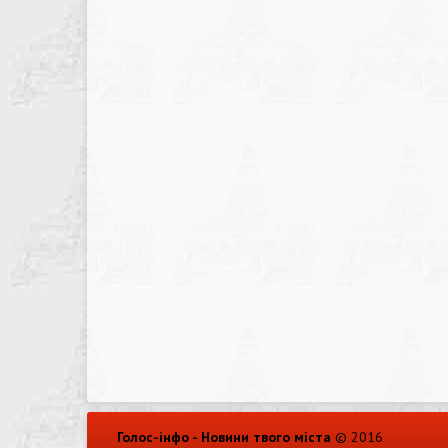
Голос-інфо - Новини твого міста
© 2016