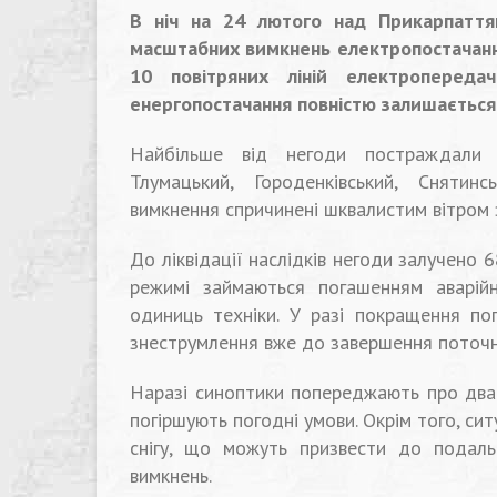
В ніч на 24 лютого над Прикарпаття
масштабних вимкнень електропостачання
10 повітряних ліній електроперед
енергопостачання повністю залишається 
Найбільше від негоди постраждали Т
Тлумацький, Городенківський,
Снятинсь
вимкнення спричинені шквалистим вітром 
До ліквідації наслідків негоди залучено 
режимі займаються погашенням аварій
одиниць техніки. У разі покращення пог
знеструмлення вже до завершення поточн
Наразі синоптики попереджають про два а
погіршують погодні умови. Окрім того, си
снігу, що можуть призвести до подаль
вимкнень.