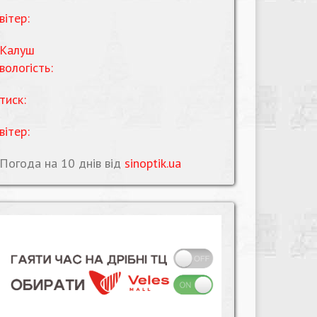
вітер:
Калуш
вологість:
тиск:
вітер:
Погода на 10 днів від
sinoptik.ua