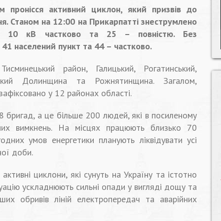
м пронісся активний циклон, який призвів до
. Станом на 12:00 на Прикарпатті знеструмлено
ач 10 кВ частково та 25 – повністю. Без
41 населений пункт та 44 – частково.
исминецький район, Галицький, Рогатинський,
кий Долинщина та Рожнятинщина. Загалом,
зафіксовано у 12 районах області.
68 бригад, а це більше 200 людей, які в посиленому
них вимкнень. На місцях працюють близько 70
одних умов енергетики планують ліквідувати усі
ої доби.
ктивні циклони, які сунуть на Україну та істотно
туацію ускладнюють сильні опади у вигляді дощу та
ших обривів ліній електропередач та аварійних