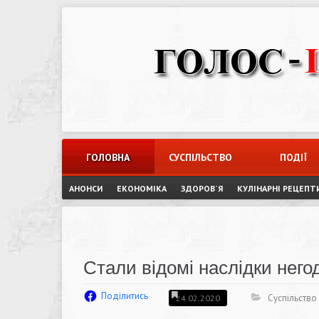
Skip
to
content
ГОЛОВНА
СУСПІЛЬСТВО
ПОДІЇ
АНОНСИ
ЕКОНОМІКА
ЗДОРОВ`Я
КУЛІНАРНІ РЕЦЕПТ
Стали відомі наслідки него
Поділитись
Суспільство
24.02.2020