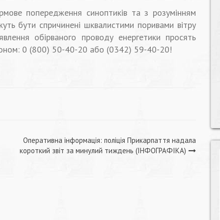
рмове попередження синоптиків та з розумінням
ожуть бути спричинені шквалистими поривами вітру
иявлення обірваного проводу енергетики просять
оном: 0 (800) 50-40-20 або (0342) 59-40-20!
Оперативна інформація: поліція Прикарпаття надала
короткий звіт за минулий тиждень (ІНФОГРАФІКА)