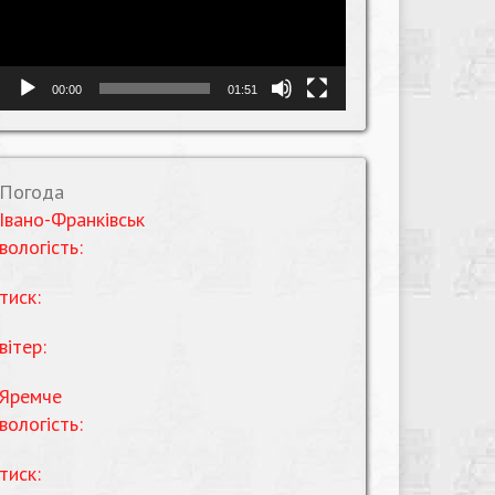
00:00
01:51
Погода
Івано-Франківськ
вологість:
тиск:
вітер:
Яремче
вологість:
тиск: