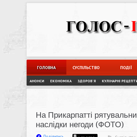
Skip
to
content
ГОЛОВНА
СУСПІЛЬСТВО
ПОДІЇ
АНОНСИ
ЕКОНОМІКА
ЗДОРОВ`Я
КУЛІНАРНІ РЕЦЕПТ
На Прикарпатті рятувальни
наслідки негоди (ФОТО)
Поділитись