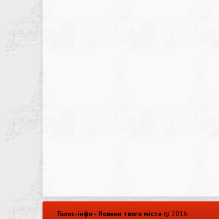
Голос-інфо - Новини твого міста
© 2016