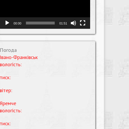
00:00
01:51
Погода
Івано-Франківськ
вологість:
тиск:
вітер:
Яремче
вологість:
тиск: