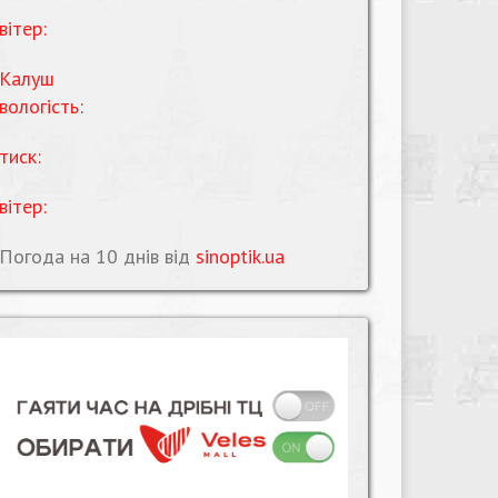
вітер:
Калуш
вологість:
тиск:
вітер:
Погода на 10 днів від
sinoptik.ua