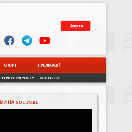
СПОРТ
ПУБЛІКАЦІЇ
ТЕРИТОРІЯ УСПІХУ
КОНТАКТИ
МИ НА YOUTUBE
Відеопрогравач