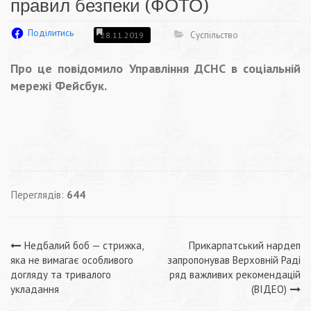
правил безпеки (ФОТО)
Поділитись
Суспільство
28.11.2019
Про це повідомило Управління ДСНС в соціальній
мережі Фейсбук.
Переглядів:
644
Навігація
Недбалий боб — стрижка,
Прикарпатський нардеп
яка не вимагає особливого
запропонував Верховній Раді
записів
догляду та тривалого
ряд важливих рекомендацій
укладання
(ВІДЕО)