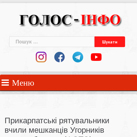
Skip
to
content
Пошук:
Меню
Прикарпатські рятувальники
вчили мешканців Угорників