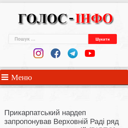
Skip
to
content
Пошук:
Меню
Прикарпатський нардеп
запропонував Верховній Раді ряд