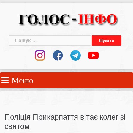
Skip
to
content
Пошук:
Меню
Поліція Прикарпаття вітає колег зі
святом