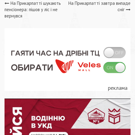
Навігація
На Прикарпатті шукають
На Прикарпатті завтра випаде
пенсіонера: пішов у ліс і не
сніг
записів
вернувся