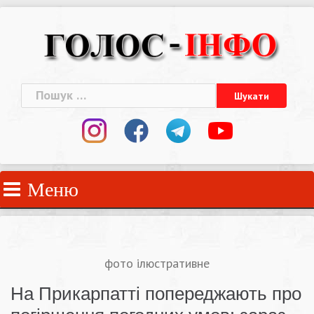
Skip
to
content
Пошук:
Меню
фото ілюстративне
На Прикарпатті попереджають про