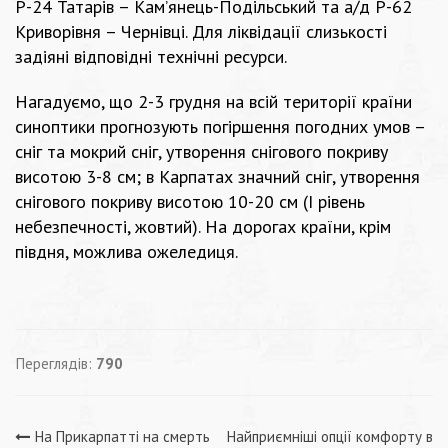
Р-24 Татарів – Кам’янець-Подільський та а/д Р-62
Криворівня – Чернівці. Для ліквідації слизькості
задіяні відповідні технічні ресурси.
Нагадуємо, що 2-3 грудня на всій території країни
синоптики прогнозують погіршення погодних умов –
сніг та мокрий сніг, утворення снігового покриву
висотою 3-8 см; в Карпатах значний сніг, утворення
снігового покриву висотою 10-20 см (І рівень
небезпечності, жовтий). На дорогах країни, крім
півдня, можлива ожеледиця.
Переглядів:
790
Навігація
На Прикарпатті на смерть
Найприємніші опції комфорту в