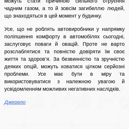
можуть стати причиною сильного отруєння
чадним газом, а то й зовсім загибеллю людей,
що знаходяться в цей момент у будинку.
Усе, що не роблять автовиробники у напрямку
поліпшення комфорту в автомобілях сьогодні,
заслуговує поваги й овацій. Проте не варто
розслаблятися та повністю довіряти їм своє
життя та здоров’я. За безвинністю та зручністю
деяких опцій, можуть ховатися цілком серйозні
проблеми. Усе має бути в міру та
використовуватися з належною увагою й
усвідомленням можливих негативних наслідків.
Джерело