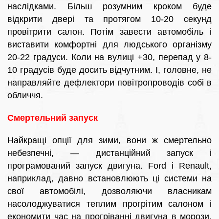
наслідками. Більш розумним кроком буде
відкрити двері та протягом 10-20 секунд
провітрити салон. Потім завести автомобіль і
виставити комфортні для людського організму
20-22 градуси. Коли на вулиці +30, перепад у 8-
10 градусів буде досить відчутним. І, головне, не
направляйте дефлектори повітропроводів собі в
обличчя.
Смертельний запуск
Найкращі опції для зими, вони ж смертельно
небезпечні, — дистанційний запуск і
програмований запуск двигуна. Ford і Renault,
наприклад, давно встановлюють ці системи на
свої автомобілі, дозволяючи власникам
насолоджуватися теплим прогрітим салоном і
економити час на прогріванні двигуна в морози.