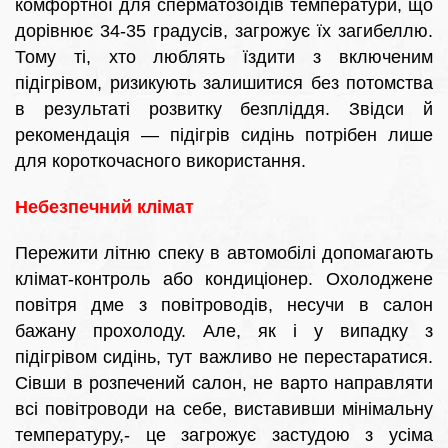
комфортної для сперматозоїдів температури, що
дорівнює 34-35 градусів, загрожує їх загибеллю.
Тому ті, хто люблять їздити з включеним
підігрівом, ризикують залишитися без потомства
в результаті розвитку безпліддя. Звідси й
рекомендація — підігрів сидінь потрібен лише
для короткочасного використання.
Небезпечний клімат
Пережити літню спеку в автомобілі допомагають
клімат-контроль або кондиціонер. Охолоджене
повітря дме з повітроводів, несучи в салон
бажану прохолоду. Але, як і у випадку з
підігрівом сидінь, тут важливо не перестаратися.
Сівши в розпечений салон, не варто направляти
всі повітроводи на себе, виставивши мінімальну
температуру,- це загрожує застудою з усіма