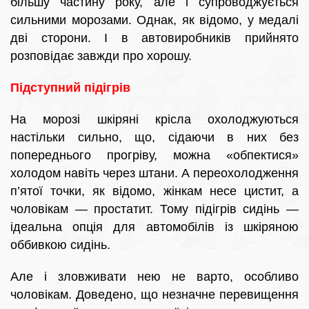
більшу частину року, але і супроводжується
сильними морозами. Однак, як відомо, у медалі
дві сторони. І в автовиробників прийнято
розповідає завжди про хорошу.
Підступний підігрів
На морозі шкіряні крісла охолоджуються
настільки сильно, що, сідаючи в них без
попереднього прогріву, можна «обпектися»
холодом навіть через штани. А переохолодження
п’ятої точки, як відомо, жінкам несе цистит, а
чоловікам — простатит. Тому підігрів сидінь —
ідеальна опція для автомобілів із шкіряною
оббивкою сидінь.
Але і зловживати нею не варто, особливо
чоловікам. Доведено, що незначне перевищення