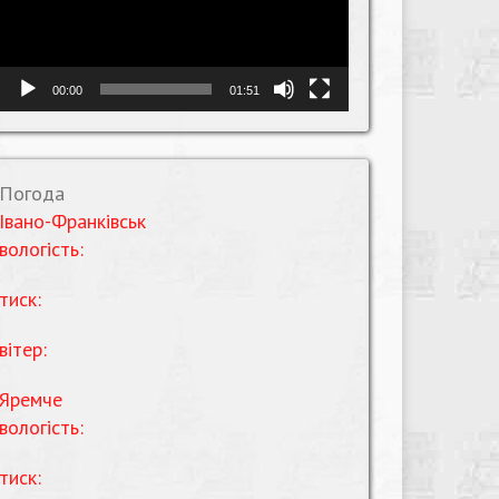
00:00
01:51
Погода
Івано-Франківськ
вологість:
тиск:
вітер:
Яремче
вологість:
тиск: