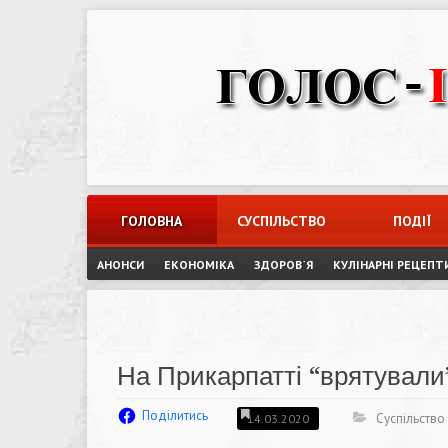
Skip
to
content
ГОЛОВНА
СУСПІЛЬСТВО
ПОДІЇ
АНОНСИ
ЕКОНОМІКА
ЗДОРОВ`Я
КУЛІНАРНІ РЕЦЕПТ
На Прикарпатті “врятували
Поділитись
Суспільство
14.03.2020