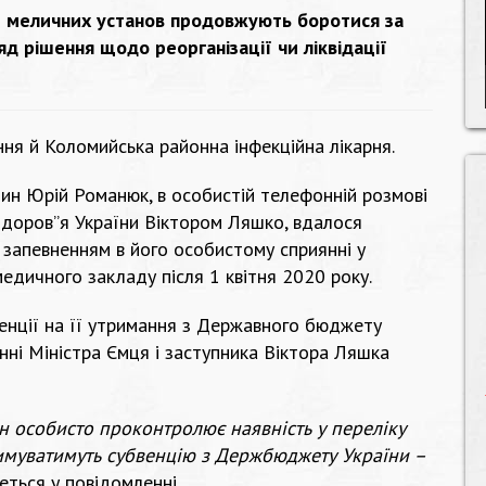
ки меличних установ продовжують боротися за
яд рішення щодо реорганізації чи ліквідації
ня й Коломийська районна інфекційна лікарня.
ин Юрій Романюк, в особистій телефонній розмові
здоров”я України Віктором Ляшко, вдалося
запевненням в його особистому сприянні у
дичного закладу після 1 квітня 2020 року.
венції на її утримання з Державного бюджету
анні Міністра Ємця і заступника Віктора Ляшка
н особисто проконтролює наявність у переліку
римуватимуть субвенцію з Держбюджету України –
деться у повідомленні.