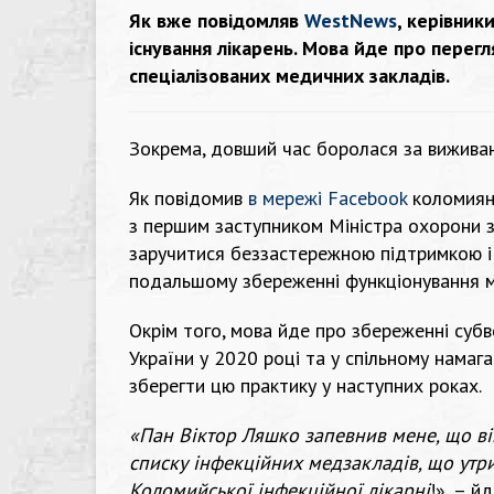
Як вже повідомляв
WestNews
, керівни
існування лікарень. Мова йде про перегл
спеціалізованих медичних закладів.
Зокрема, довший час боролася за виживан
Як повідомив
в мережі Facebook
коломиян
з першим заступником Міністра охорони 
заручитися беззастережною підтримкою і 
подальшому збереженні функціонування ме
Окрім того, мова йде про збереженні суб
України у 2020 році та у спільному намаг
зберегти цю практику у наступних роках.
«Пан Віктор Ляшко запевнив мене, що ві
списку інфекційних медзакладів, що ут
Коломийської інфекційної лікарні
!», – й