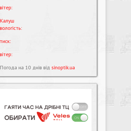
вітер:
Калуш
вологість:
тиск:
вітер:
Погода на 10 днів від
sinoptik.ua