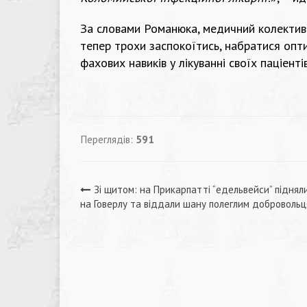
За словами Романюка, медичний колектив 
тепер трохи заспокоїтись, набратися опти
фахових навиків у лікуванні своїх паціентів
Переглядів:
591
Навігація
Зі щитом: на Прикарпатті “едельвейси” піднял
на Говерлу та віддали шану полеглим доброволь
записів