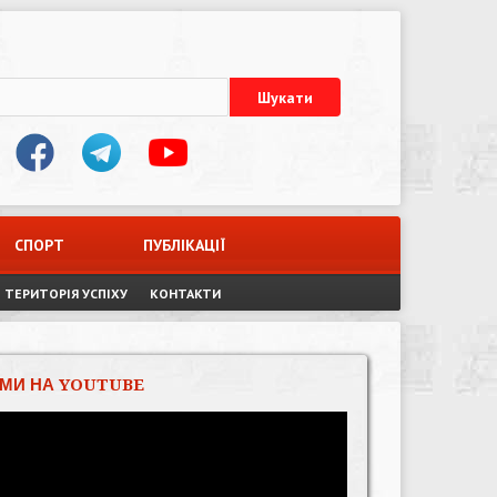
СПОРТ
ПУБЛІКАЦІЇ
ТЕРИТОРІЯ УСПІХУ
КОНТАКТИ
МИ НА YOUTUBE
Відеопрогравач