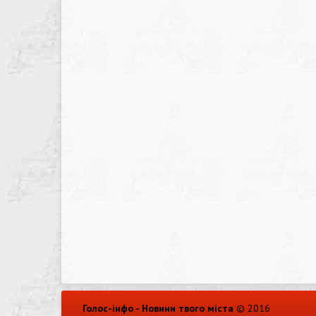
Голос-інфо - Новини твого міста
© 2016