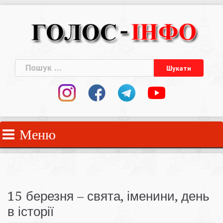
Skip
to
content
Пошук:
Меню
15 березня – свята, іменини, день
в історії