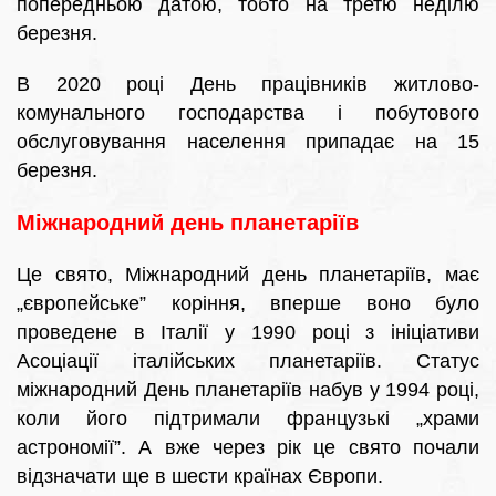
попередньою датою, тобто на третю неділю
березня.
В 2020 році День працівників житлово-
комунального господарства і побутового
обслуговування населення припадає на 15
березня.
Міжнародний день планетаріїв
Це свято, Міжнародний день планетаріїв, має
„європейське” коріння, вперше воно було
проведене в Італії у 1990 році з ініціативи
Асоціації італійських планетаріїв. Статус
міжнародний День планетаріїв набув у 1994 році,
коли його підтримали французькі „храми
астрономії”. А вже через рік це свято почали
відзначати ще в шести країнах Європи.