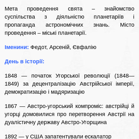
Мета проведення свята – знайомство
суспільства з діяльністю планетаріїв і
пропаганда астрономічних знань. Місто
проведення – міські планетарії.
Іменини:
Федот, Арсеній, Євфалію
День в історії:
1848 — початок Угорської революції (1848—
1849) за децентралізацію Австрійської імперії,
демократизацію і мадяризацію
1867 — Австро-угорський компроміс: австрійці й
угорці домовилися про перетворення Австрії на
дуалістичну державу Австро-Угорщина
1892 — у США запатентували ескалатор