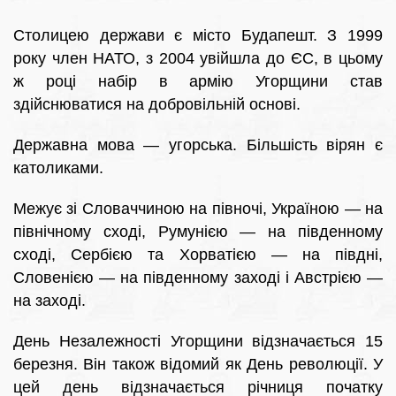
Столицею держави є місто Будапешт. З 1999
року член НАТО, з 2004 увійшла до ЄС, в цьому
ж році набір в армію Угорщини став
здійснюватися на добровільній основі.
Державна мова — угорська. Більшість вірян є
католиками.
Межує зі Словаччиною на півночі, Україною — на
північному сході, Румунією — на південному
сході, Сербією та Хорватією — на півдні,
Словенією — на південному заході і Австрією —
на заході.
День Незалежності Угорщини відзначається 15
березня. Він також відомий як День революції. У
цей день відзначається річниця початку