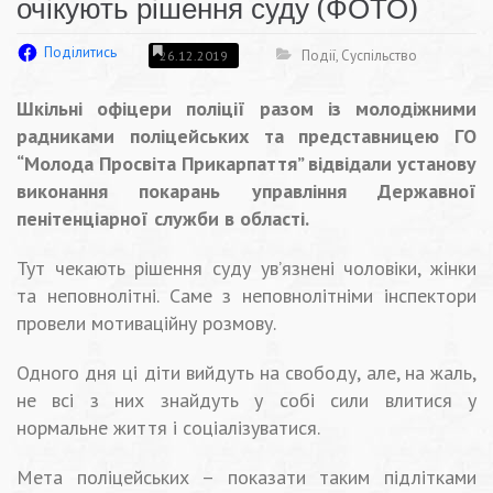
очікують рішення суду (ФОТО)
Поділитись
Події
,
Суспільство
26.12.2019
Шкільні офіцери поліції разом із молодіжними
радниками поліцейських та представницею ГО
“Молода Просвіта Прикарпаття” відвідали установу
виконання покарань управління Державної
пенітенціарної служби в області.
Тут чекають рішення суду ув’язнені чоловіки, жінки
та неповнолітні. Саме з неповнолітніми інспектори
провели мотиваційну розмову.
Одного дня ці діти вийдуть на свободу, але, на жаль,
не всі з них знайдуть у собі сили влитися у
нормальне життя і соціалізуватися.
Мета поліцейських – показати таким підлітками