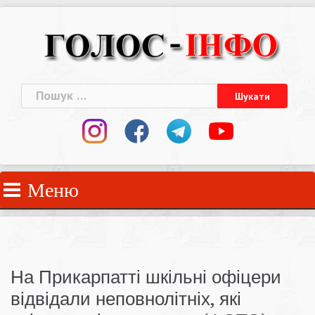
Skip
to
content
Пошук:
Меню
На Прикарпатті шкільні офіцери
відвідали неповнолітніх, які