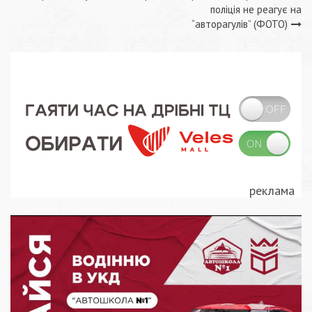
Навігація
поліція не реагує на
записів
“авторагулів” (ФОТО)