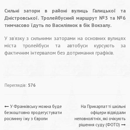
Сильні затори в районі вулиць Галицької та
Дністровської. Тролейбусний маршрут №3 та №6
тимчасово їдуть по Василіянок в бік Вокзалу.
У зв’язку з сильними заторами на основних вулицях
міста тролейбуси та автобуси курсують за
фактичним інтервалом без дотримання графіків.
Переглядів:
576
Навігація
У Франківську можна буде
На Прикарпатті шкільні
безкоштовно продегустувати
офіцери відвідали
записів
рослинну їжу з Європи
неповнолітніх, які очікують
рішення суду (ФОТО)