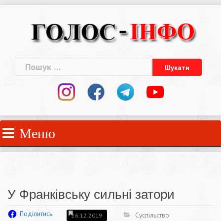
Skip
to
content
Пошук:
Меню
У Франківську сильні затори
Поділитись
Суспільство
26.12.2019