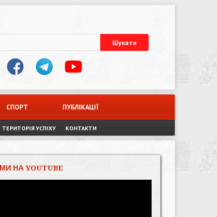
СПОРТ
ПУБЛІКАЦІЇ
ТЕРИТОРІЯ УСПІХУ
КОНТАКТИ
МИ НА YOUTUBE
Відеопрогравач