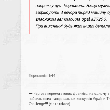
напрямку вул. Чорновола. Якщо мужчи
зафіксують 4 вечора підряд машину op
власником автомобіля opel AT7296.
При виясненні будь яких інших детал
Переглядів:
644
Навігація
Чергова перемога юних франківці на одному з
найсильніших танцювальних конкурсів України T
записів
Challenge!!! (фото+відео)