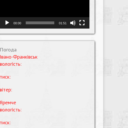
00:00
01:51
Погода
Івано-Франківськ
вологість:
тиск:
вітер:
Яремче
вологість:
тиск: