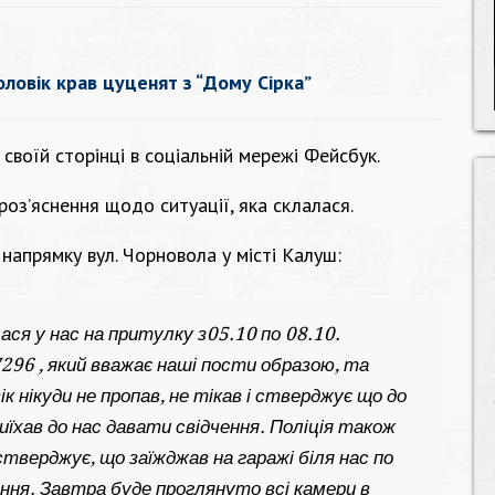
оловік крав цуценят з “Дому Сірка”
своїй сторінці в соціальній мережі Фейсбук.
р
оз’яснення щодо ситуації, яка склалася.
 напрямку вул. Чорновола у місті Калуш:
ася у нас на притулку з05.10 по 08.10.
296 , який вважає наші пости образою, та
 нікуди не пропав, не тікав і стверджує що до
иїхав до нас давати свідчення. Поліція також
 стверджує, що заїжджав на гаражі біля нас по
ання. Завтра буде проглянуто всі камери в