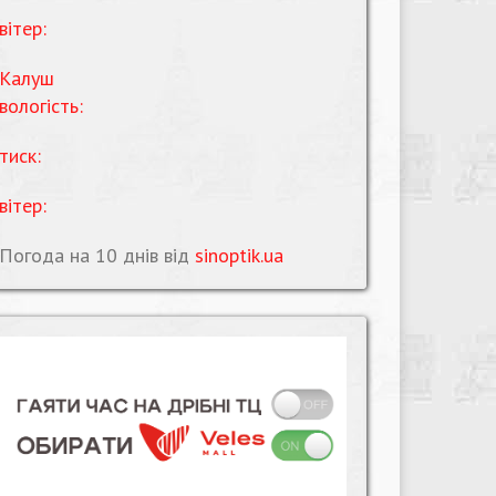
вітер:
Калуш
вологість:
тиск:
вітер:
Погода на 10 днів від
sinoptik.ua