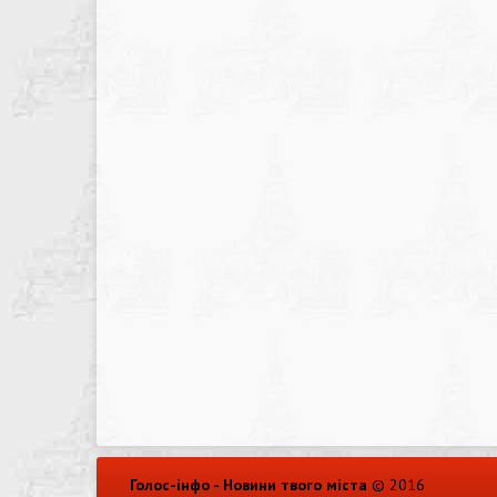
Голос-інфо - Новини твого міста
© 2016