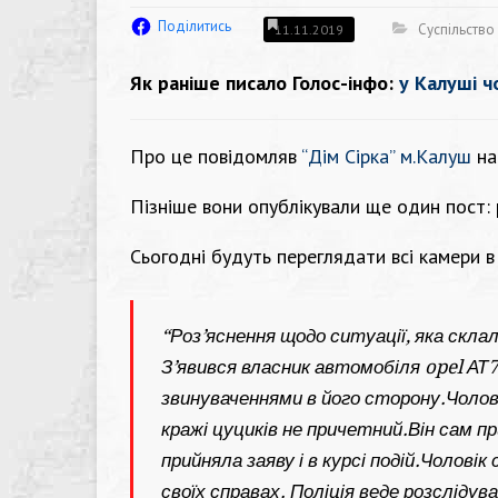
Поділитись
Суспільство
11.11.2019
Як раніше писало Голос-інфо:
у Калуші ч
Про це повідомляв
“Дім Сірка” м.Калуш
на 
Пізніше вони опублікували ще один пост: 
Сьогодні будуть переглядати всі камери в
“
Роз’яснення щодо ситуації, яка склал
З’явився власник автомобіля opel АТ7
звинуваченнями в його сторону.Чоловік
кражі цуциків не причетний.Він сам пр
прийняла заяву і в курсі подій.Чоловік
своїх справах. Поліція веде розслідув