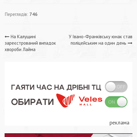
Переглядів:
746
Навігація
На Калущині
У Івано-Франківську юнак став
зареєстрований випадок
поліцейським на один день
записів
хвороби Лайма