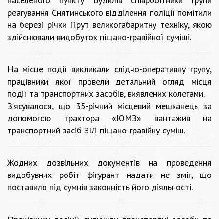
населеного пункту Будилів співробітники групи
реагування Снятинського відділення поліції помітили
на березі річки Прут великогабаритну техніку, якою
здійснювали видобуток піщано-гравійної суміші.
На місце події викликали слідчо-оперативну групу,
працівники якої провели детальний огляд місця
події та транспортних засобів, виявлених колегами.
З’ясувалося, що 35-річний місцевий мешканець за
допомогою трактора «ЮМЗ» вантажив на
транспортний засіб ЗІЛ піщано-гравійну суміш.
Жодних дозвільних документів на проведення
видобувних робіт фігурант надати не зміг, що
поставило під сумнів законність його діяльності.