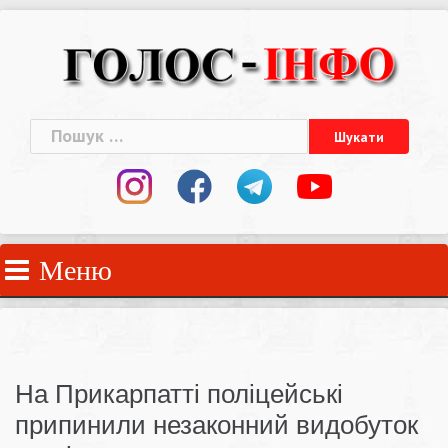
Skip
to
content
Пошук:
Меню
На Прикарпатті поліцейські
припинили незаконний видобуток