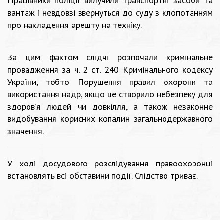
Працівники поліції вилучили транспортні засоби та
вантаж і невдовзі звернуться до суду з клопотанням
про накладення арешту на техніку.
За цим фактом слідчі розпочали кримінальне
провадження за ч. 2 ст. 240 Кримінального кодексу
України, тобто Порушення правил охорони та
використання надр, якщо це створило небезпеку для
здоров’я людей чи довкілля, а також незаконне
видобування корисних копалин загальнодержавного
значення.
У ході досудового розслідування правоохоронці
встановлять всі обставини події. Слідство триває.