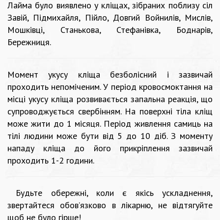
Лайма було виявлено у кліщах, зібраних поблизу сіл
Завій, Підмихайля, Пійло, Довгий Войнилів, Мислів,
Мошківці, Станькова, Стефанівка, Боднарів,
Бережниця.
Момент укусу кліща безболісний і зазвичай
проходить непоміченим. У період кровосмоктання на
місці укусу кліща розвивається запальна реакція, що
супроводжується свербінням. На поверхні тіла кліщ
може жити до 1 місяця. Період живлення самиць на
тілі людини може бути від 5 до 10 діб. З моменту
нападу кліща до його прикріплення зазвичай
проходить 1-2 години.
Будьте обережні, коли є якісь ускладнення,
звертайтеся обов’язково в лікарню, не відтягуйте
щоб не було гірше!