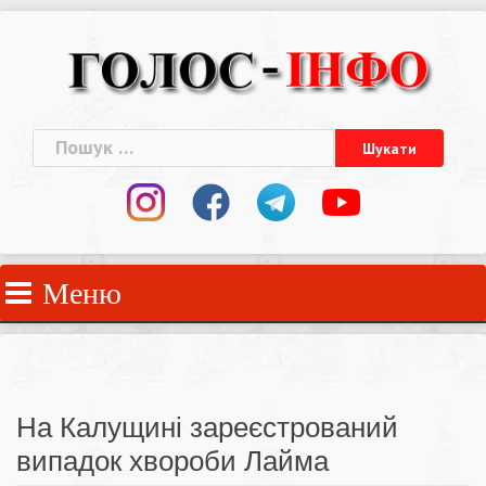
Skip
to
content
Пошук:
Меню
На Калущині зареєстрований
випадок хвороби Лайма