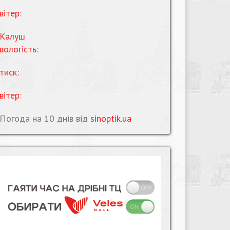
вітер:
Калуш
вологість:
тиск:
вітер:
Погода на 10 днів від
sinoptik.ua