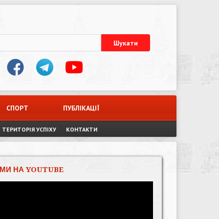
СПОРТ
ПУБЛІКАЦІЇ
ТЕРИТОРІЯ УСПІХУ
КОНТАКТИ
МИ НА YOUTUBE
Відеопрогравач