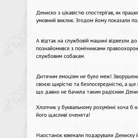
Дениско з цікавістю спостерігав, як прац
умовний виклик. Згодом йому показали по
А відтак на службовій машині відвезли до 
познайомився з помічниками правоохоронц
службовим собакам.
Дитячим емоціям не було меж! Зворушеним
своєю щирістю та безпосередністю, а ще м
що давно не бачила таким радісним Дени
Хлопчик у буквальному розумінні хоча б на
його щасливі оченята!
Наостанок ювенали подарували Дениску іг