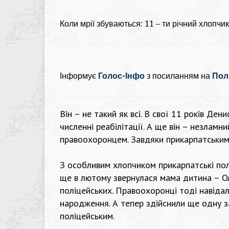
Коли мрії збуваються: 11 – ти річний хлопчи
Інформує
Голос-Інфо
з посиланням на
Полі
Він – не такий як всі. В свої 11 років Де
численні реабілітації. А ще він – незламн
правоохоронцем. Завдяки прикарпатським
З особливим хлопчиком прикарпатські пол
ще в лютому звернулася мама дитина – О
поліцейських. Правоохоронці тоді навіда
народження. А тепер здійснили ще одну за
поліцейським.