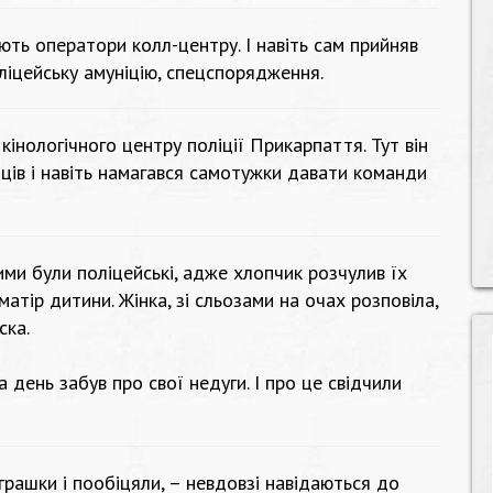
юють оператори колл-центру. І навіть сам прийняв
ліцейську амуніцію, спецспорядження.
кінологічного центру поліції Прикарпаття. Тут він
ів і навіть намагався самотужки давати команди
и були поліцейські, адже хлопчик розчулив їх
атір дитини. Жінка, зі сльозами на очах розповіла,
ска.
 день забув про свої недуги. І про це свідчили
рашки і пообіцяли, – невдовзі навідаються до