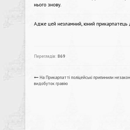
нього знову.
Адже цей незламний, юний прикарпатець д
Переглядів:
869
Навігація
На Прикарпатті поліцейські припинили незако
видобуток гравію
записів