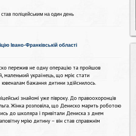
к став поліцейським на один день
цію Івано-Франківській області
ниско пережив не одну операцію та пройшов
ий, маленький українець, що мріє стати
 ювеналам бажання дитини здійснилось.
іцейські знайомі уже півроку. До правоохоронців
льга. Жінка розповіла, що Дениско марить роботою
лись до школяра і привітали Дениска з днем
повітну мрію дитину – він став справжнім