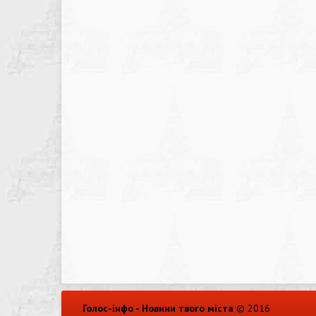
Голос-інфо - Новини твого міста
© 2016