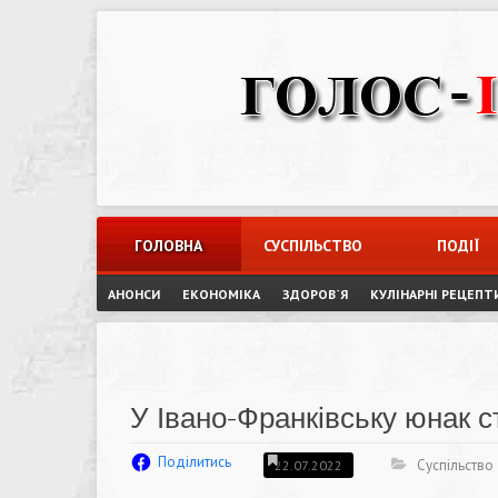
Skip
to
content
ГОЛОВНА
СУСПІЛЬСТВО
ПОДІЇ
АНОНСИ
ЕКОНОМІКА
ЗДОРОВ`Я
КУЛІНАРНІ РЕЦЕПТ
У Івано-Франківську юнак с
Поділитись
Суспільство
22.07.2022