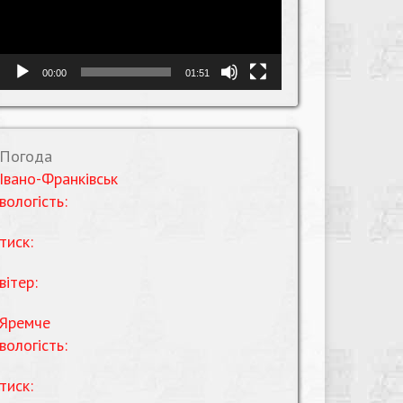
00:00
01:51
Погода
Івано-Франківськ
вологість:
тиск:
вітер:
Яремче
вологість:
тиск: