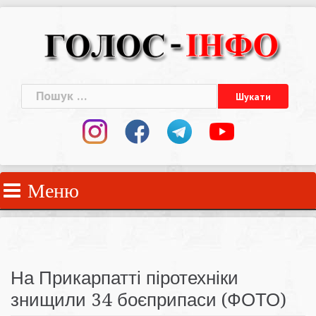
Skip
to
content
Пошук:
Меню
На Прикарпатті піротехніки
знищили 34 боєприпаси (ФОТО)