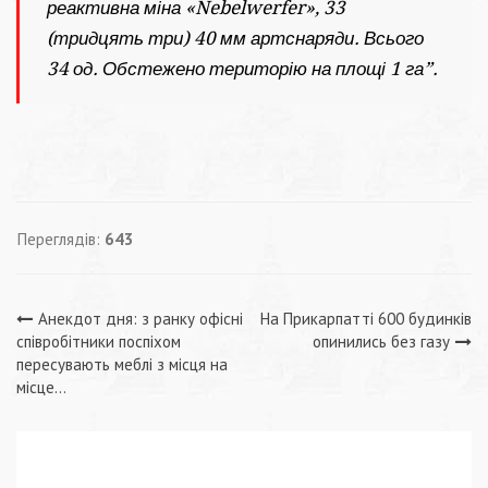
реактивна міна «Nebelwerfer», 33
(тридцять три) 40 мм артснаряди. Всього
34 од. Обстежено територію на площі 1 га”.
Переглядів:
643
Навігація
Анекдот дня: з ранку офісні
На Прикарпатті 600 будинків
співробітники поспіхом
опинились без газу
записів
пересувають меблі з місця на
місце…