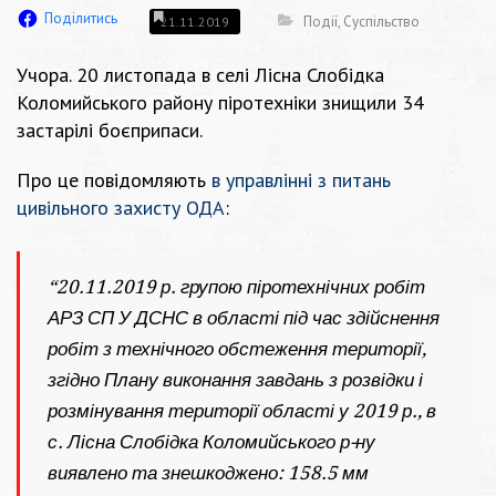
Поділитись
Події
,
Суспільство
21.11.2019
Учора. 20 листопада в селі Лісна Слобідка
Коломийського району піротехніки знищили 34
застарілі боєприпаси.
Про це повідомляють
в управлінні з питань
цивільного захисту ОДА
:
“20.11.2019 р. групою піротехнічних робіт
АРЗ СП У ДСНС в області під час здійснення
робіт з технічного обстеження території,
згідно Плану виконання завдань з розвідки і
розмінування території області у 2019 р., в
с. Лісна Слобідка Коломийського р-ну
виявлено та знешкоджено: 158.5 мм