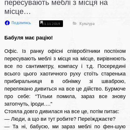
пересувають меблі з місця на
місце…
Поділитись
Культура
21.11.2019
Бабуля має рацію!
Офіс. Із ранку офісні співробітники поспіхом
пересувають меблі з місця на місце, вирівнюють
все по сантиметру, компасу і т.д. Посередині
всього цього хаотичного руху стоїть старенька
прибиральниця в обнімку зі шваброю,
перелякано дивиться на все це дійство. Бурмоче
про себе: “Тільки помила, зараз все знову
затопчуть, іроди….”
Стояла довго дивилася на все це, потім питає:
— Люди, а що ви тут робите? Переїжджаєте?
— Та ні, бабусю, ми зараз меблі по фен-шую