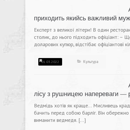
приходить якийсь важливий муж
Експерт з великої літери! В один рестора
столик, до нього підходить офіціант: – 
доларових купюр, відстібає офіціантові кі
Культура
01.03.2022
лісу з рушницею напереваги — р
Ведмідь хотів як краще… Мисливець краде
бачить перед собою барліг. Він обережно
виманити ведмедя. […]