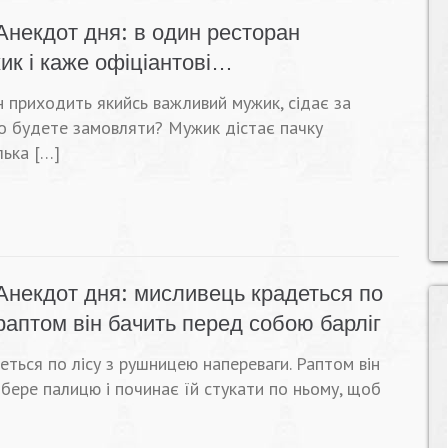
Анекдот дня: в один ресторан
ик і каже офіціантові…
н приходить якийсь важливий мужик, сідає за
Що будете замовляти? Мужик дістає пачку
лька […]
Анекдот дня: мисливець крадеться по
аптом він бачить перед собою барліг
ться по лісу з рушницею напереваги. Раптом він
 бере палицю і починає їй стукати по ньому, щоб