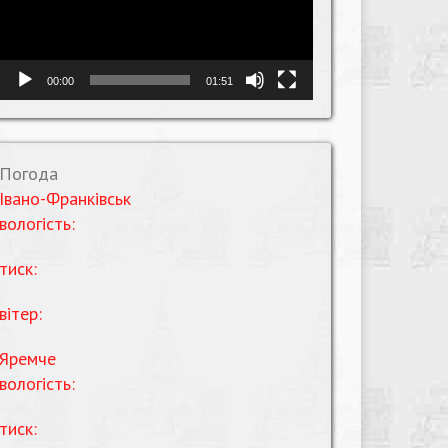
00:00
01:51
Погода
Івано-Франківськ
вологість:
тиск:
вітер:
Яремче
вологість:
тиск: