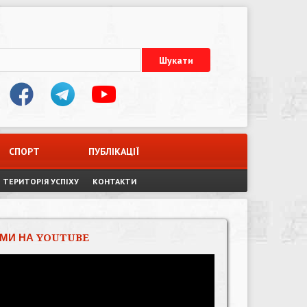
СПОРТ
ПУБЛІКАЦІЇ
ТЕРИТОРІЯ УСПІХУ
КОНТАКТИ
МИ НА YOUTUBE
Відеопрогравач