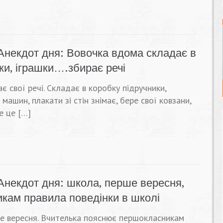
Анекдот дня: Вовочка вдома складає в
тки, іграшки….збирає речі
є свої речі. Складає в коробку підручники,
 машин, плакати зі стін знімає, бере свої ковзани,
е це […]
Анекдот дня: школа, перше вересня,
кам правила поведінки в школі
ше вересня. Вчителька пояснює першокласникам