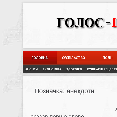
Skip
to
content
ГОЛОВНА
СУСПІЛЬСТВО
ПОДІЇ
АНОНСИ
ЕКОНОМІКА
ЗДОРОВ`Я
КУЛІНАРНІ РЕЦЕПТ
Позначка:
анекдоти
сказав перше слово…