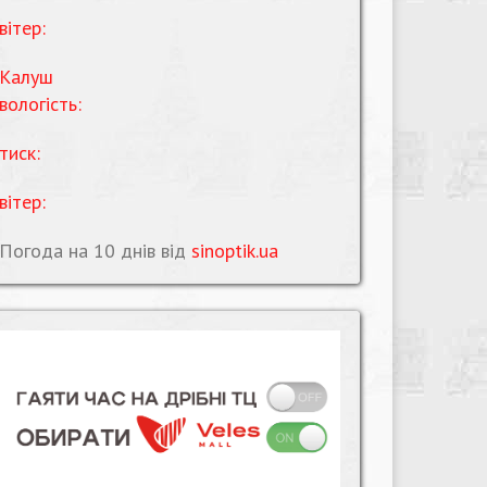
вітер:
Калуш
вологість:
тиск:
вітер:
Погода на 10 днів від
sinoptik.ua