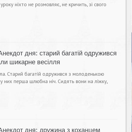
 уроку ніхто не розмовляє, не кричить, зі свого
Анекдот дня: старий багатій одружився
али шикарне весілля
ала. Старий багатій одружився з молоденькою
, у них перша шлюбна ніч. Сидять вони на ліжку,
Анекдот дня: дружина з коханцем