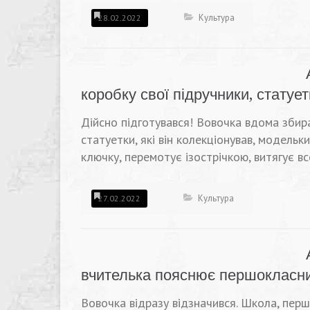
Культура
28.02.2022
коробку свої підручники, статуе
Дійсно підготувався! Вовочка вдома збира
статуетки, які він колекціонував, модельки
ключку, перемотує ізострічкою, витягує вс
Культура
27.02.2022
вчителька пояснює першокласни
Вовочка відразу відзначився. Школа, пер