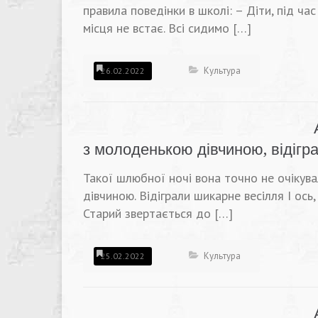
правила поведінки в школі: – Діти, під час
місця не встає. Всі сидимо […]
Культура
26.02.2022
з молоденькою дівчиною, відігр
Такої шлюбної ночі вона точно не очікув
дівчиною. Відіграли шикарне весілля І ось
Старий звертається до […]
Культура
25.02.2022