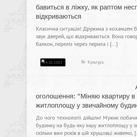
бавиться в ліжку, як раптом нес
відкриваються
Класична ситуація! Дружина з коханцем ба
звук дверей, що відкриваються. Вона гово
балкон, переліз через перила і […]
Культура
24.02.2022
оголошення: “Міняю квартиру в 
житлоплощу у звичайному буди
До чого технології дійшли! Мужик побачи
будинку на будь-яку іншу житлоплощу у з
скільки вже років в цій хрущовці живемо, 