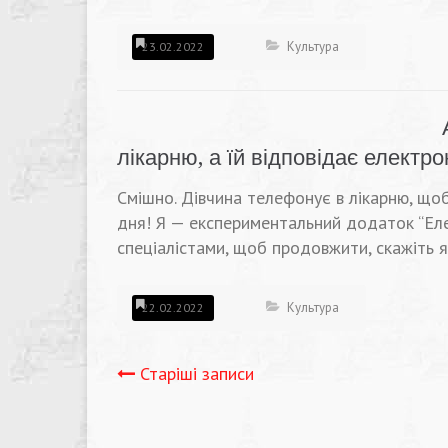
Культура
23.02.2022
лікарню, а їй відповідає електр
Смішно. Дівчина телефонує в лікарню, що
дня! Я — експериментальний додаток “Ел
спеціалістами, щоб продовжити, скажіть я
Культура
22.02.2022
Навігація
Старіші записи
записів