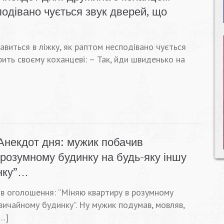
подівано чується звук дверей, що
виться в ліжку, як раптом несподівано чується
рить своєму коханцеві: – Так, йди швиденько на
Анекдот дня: мужик побачив
розумному будинку на будь-яку іншу
нку”…
в оголошення: “Міняю квартиру в розумному
вичайному будинку”. Ну мужик подумав, мовляв,
[…]