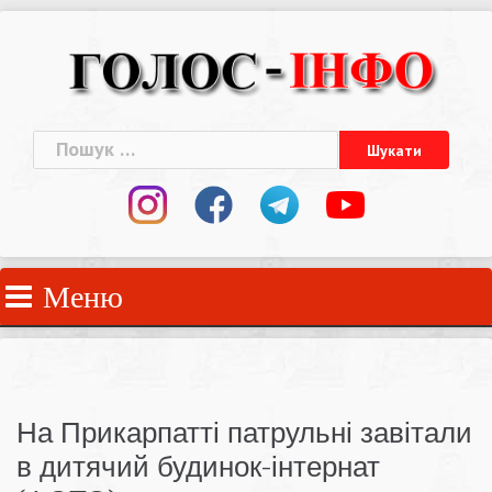
Skip
to
content
Пошук:
Меню
На Прикарпатті патрульні завітали
в дитячий будинок-інтернат