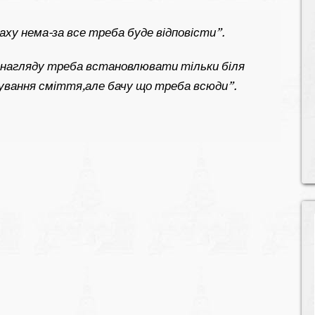
аху нема-за все треба буде відповісти”.
еонагляду треба встановлювати тільки біля
ування сміття,але бачу що треба всюди”.