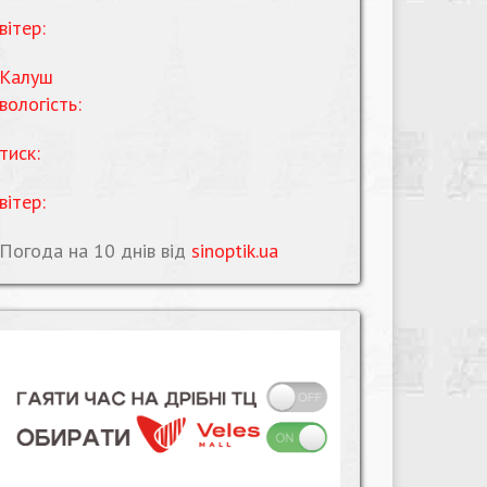
вітер:
Калуш
вологість:
тиск:
вітер:
Погода на 10 днів від
sinoptik.ua