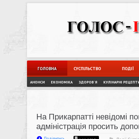
Skip
to
content
ГОЛОВНА
СУСПІЛЬСТВО
ПОДІЇ
АНОНСИ
ЕКОНОМІКА
ЗДОРОВ`Я
КУЛІНАРНІ РЕЦЕПТ
На Прикарпатті невідомі по
адміністрація просить доп
Поділитись