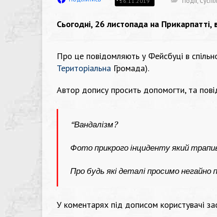
Події
,
Суспі
26.11.2019
Сьогодні, 26 листопада на Прикарпатті, 
Про це повідомляють у Фейсбуці в спільн
Територіальна
Громада).
Автор допису просить допомогти, та пові
“Вандалізм?
Фото прикрого інциденту який трапивс
Про будь які деталі просимо негайно
У
коментарях під дописом користувачі зас