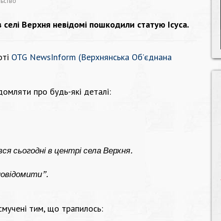
льство
в селі Верхня невідомі пошкодили статую Ісуса.
оті
OTG NewsInform (Верхнянська Об’єднана
домляти про будь-які деталі:
я сьогодні в центрі села Верхня.
 повідомити”.
мучені тим, що трапилось: