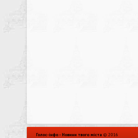
Голос-інфо - Новини твого міста
© 2016