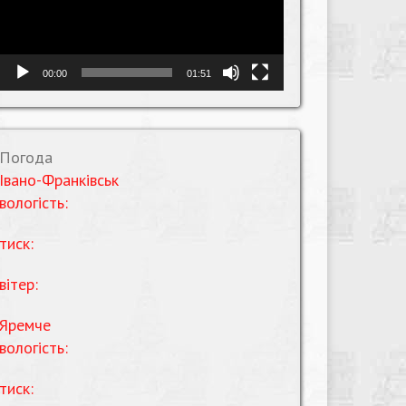
00:00
01:51
Погода
Івано-Франківськ
вологість:
тиск:
вітер:
Яремче
вологість:
тиск: