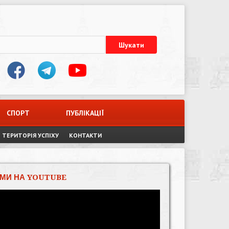
СПОРТ
ПУБЛІКАЦІЇ
ТЕРИТОРІЯ УСПІХУ
КОНТАКТИ
МИ НА YOUTUBE
Відеопрогравач